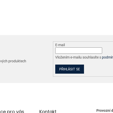
O
v
l
á
d
a
c
E-mail
í
p
r
Vložením e-mailu souhlasíte s
podmín
nových produktech
v
k
PŘIHLÁSIT SE
y
v
ý
p
i
s
u
ce pro vás
Kontakt
Provozní 