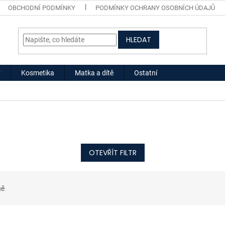
OBCHODNÍ PODMÍNKY
PODMÍNKY OCHRANY OSOBNÍCH ÚDAJŮ
HLEDAT
y
Kosmetika
Matka a dítě
Ostatní
OTEVŘÍT FILTR
ně