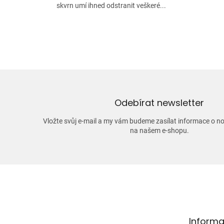
skvrn umí ihned odstranit veškeré...
Odebírat newsletter
Vložte svůj e-mail a my vám budeme zasílat informace o 
na našem e-shopu.
Z
á
p
a
t
Informa
í