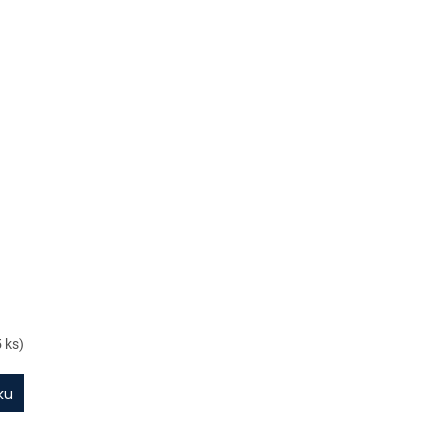
5 ks)
ku