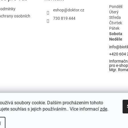
Pondělí
podmínky
eshop
@
doktor.cz
Úterý
ochrany osobních
Středa
730 819 444
Čtvrtek
Pátek
Sobota
Neděle
info@bioti
+420 604 
Informační
pro e-shop 
Mgr. Rom
oužívá soubory cookie. Dalším procházením tohoto
jete souhlas s jejich používáním.. Více informací
zde
.
í
razena.