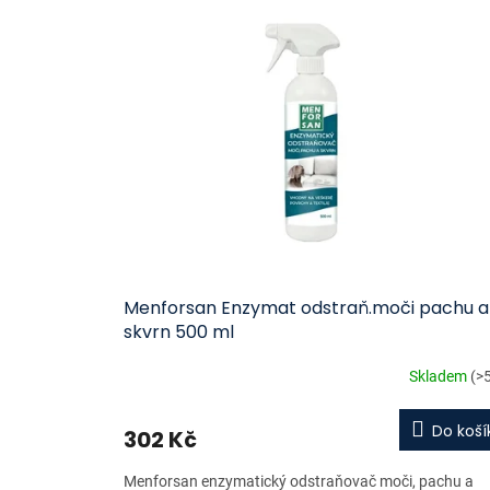
ý
í
p
p
i
r
s
o
p
d
r
u
o
k
d
t
u
ů
k
t
ů
Menforsan Enzymat odstraň.moči pachu a
skvrn 500 ml
Skladem
(>
Do koší
302 Kč
Menforsan enzymatický odstraňovač moči, pachu a