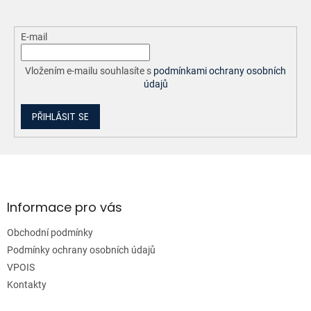
E-mail
Vložením e-mailu souhlasíte s
podmínkami ochrany osobních
údajů
PŘIHLÁSIT SE
Z
á
p
a
Informace pro vás
t
Obchodní podmínky
í
Podmínky ochrany osobních údajů
VPOIS
Kontakty