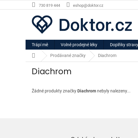
Přejít
730 819 444
eshop@doktor.cz
na
obsah
Trápí mě
Volně prodejné léky
Doplňky strav
Domů
Prodávané značky
Diachrom
Diachrom
Žádné produkty značky
Diachrom
nebyly nalezeny...