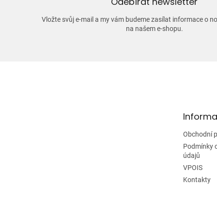
Odebírat newsletter
Vložte svůj e-mail a my vám budeme zasílat informace o 
na našem e-shopu.
Z
á
p
a
t
Informa
í
Obchodní 
Podmínky 
údajů
VPOIS
Kontakty