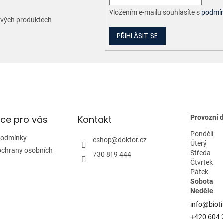
Vložením e-mailu souhlasíte s
podmín
nových produktech
PŘIHLÁSIT SE
ce pro vás
Kontakt
Provozní 
Pondělí
podmínky
eshop
@
doktor.cz
Úterý
ochrany osobních
Středa
730 819 444
Čtvrtek
Pátek
Sobota
Neděle
info@bioti
+420 604 