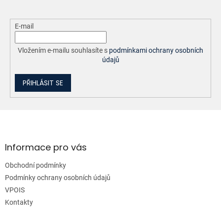
E-mail
Vložením e-mailu souhlasíte s
podmínkami ochrany osobních
údajů
PŘIHLÁSIT SE
Z
á
p
a
Informace pro vás
t
Obchodní podmínky
í
Podmínky ochrany osobních údajů
VPOIS
Kontakty