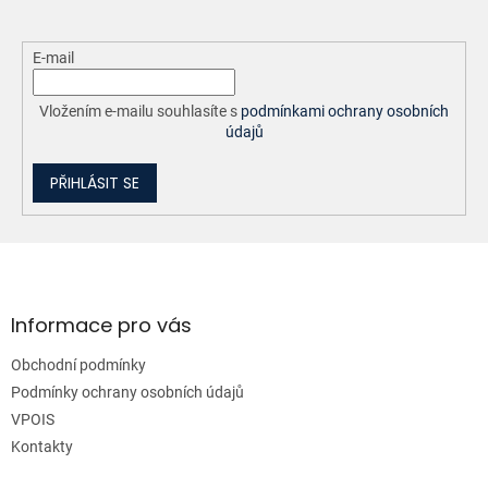
E-mail
Vložením e-mailu souhlasíte s
podmínkami ochrany osobních
údajů
PŘIHLÁSIT SE
Z
á
p
a
Informace pro vás
t
Obchodní podmínky
í
Podmínky ochrany osobních údajů
VPOIS
Kontakty