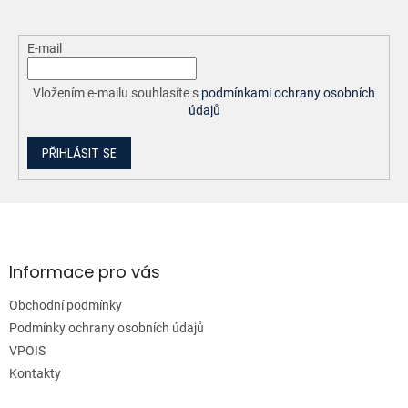
E-mail
Vložením e-mailu souhlasíte s
podmínkami ochrany osobních
údajů
PŘIHLÁSIT SE
Z
á
p
a
Informace pro vás
t
Obchodní podmínky
í
Podmínky ochrany osobních údajů
VPOIS
Kontakty