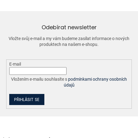
á
d
a
c
í
Odebírat newsletter
p
r
Vložte svůj e-mail a my vám budeme zasílat informace o nových
v
produktech na našem e-shopu.
k
y
v
ý
E-mail
p
i
Vložením e-mailu souhlasíte s
podmínkami ochrany osobních
s
údajů
u
PŘIHLÁSIT SE
Z
á
p