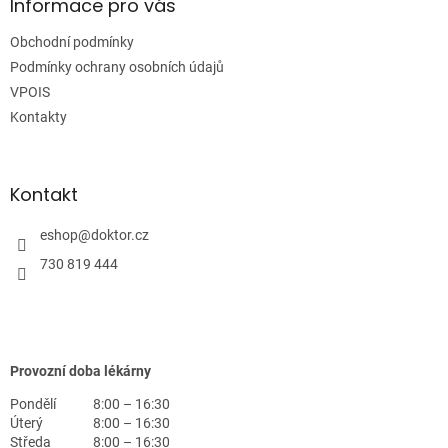
a
Informace pro vás
t
Obchodní podmínky
í
Podmínky ochrany osobních údajů
VPOIS
Kontakty
Kontakt
eshop
@
doktor.cz
730 819 444
Provozní doba lékárny
Pondělí
8:00 – 16:30
Úterý
8:00 – 16:30
Středa
8:00 – 16:30