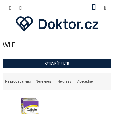
Přejít
NÁKUP
na
obsah
KOŠÍK
WLE
OTEVŘÍT FILTR
Ř
a
Nejprodávanější
Nejlevnější
Nejdražší
Abecedně
z
e
V
n
ý
í
p
p