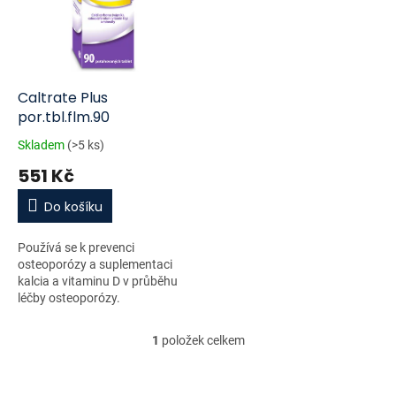
i
r
s
o
p
d
r
u
o
k
d
t
Caltrate Plus
u
ů
por.tbl.flm.90
k
Skladem
(>5 ks)
t
551 Kč
ů
Do košíku
Používá se k prevenci
osteoporózy a suplementaci
kalcia a vitaminu D v průběhu
léčby osteoporózy.
1
položek celkem
O
v
l