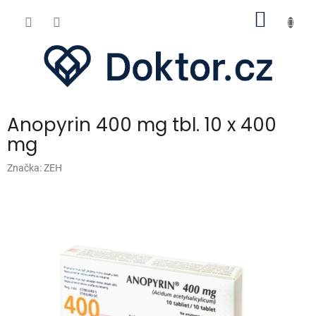
Přejít
NÁKUP
na
obsah
KOŠÍK
Anopyrin 400 mg tbl. 10 x 400
mg
Značka:
ZEH