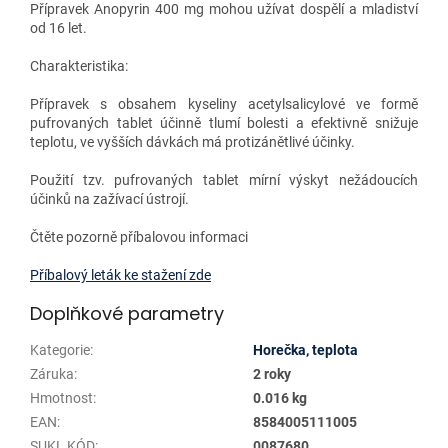
Přípravek Anopyrin 400 mg mohou užívat dospělí a mladiství
od 16 let.
Charakteristika:
Přípravek s obsahem kyseliny acetylsalicylové ve formě
pufrovaných tablet účinně tlumí bolesti a efektivně snižuje
teplotu, ve vyšších dávkách má protizánětlivé účinky.
Použití tzv. pufrovaných tablet mírní výskyt nežádoucích
účinků na zažívací ústrojí.
Čtěte pozorně příbalovou informaci
Příbalový leták ke stažení zde
Doplňkové parametry
Kategorie
:
Horečka, teplota
Záruka
:
2 roky
Hmotnost
:
0.016 kg
EAN
:
8584005111005
SUKL KÓD
:
0087680