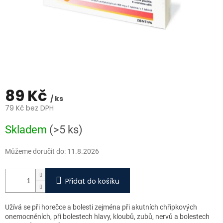
89 Kč
/ ks
79 Kč bez DPH
Měrná
Skladem
(>5 ks)
cena:
Můžeme doručit do:
11.8.2026
Přidat do košíku
Užívá se při horečce a bolesti zejména při akutních chřipkových
onemocněních, při bolestech hlavy, kloubů, zubů, nervů a bolestech