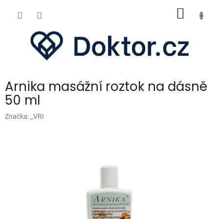
Přejít
NÁKUP
na
obsah
KOŠÍK
Arnika masážní roztok na dásně
50 ml
Značka:
_VRI