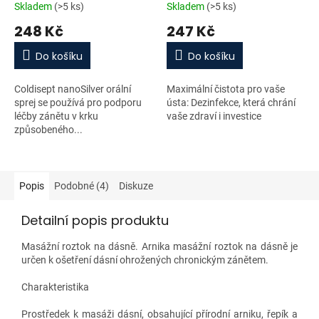
Skladem
(>5 ks)
Skladem
(>5 ks)
248 Kč
247 Kč
Do košíku
Do košíku
Coldisept nanoSilver orální
Maximální čistota pro vaše
sprej se používá pro podporu
ústa: Dezinfekce, která chrání
léčby zánětu v krku
vaše zdraví i investice
způsobeného...
Popis
Podobné (4)
Diskuze
Detailní popis produktu
Masážní roztok na dásně. Arnika masážní roztok na dásně je
určen k ošetření dásní ohrožených chronickým zánětem.
Charakteristika
Prostředek k masáži dásní, obsahující přírodní arniku, řepík a