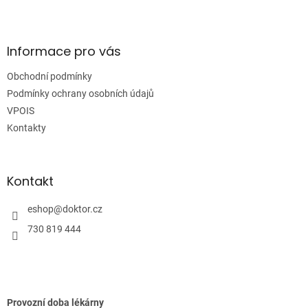
Z
á
p
a
Informace pro vás
t
Obchodní podmínky
í
Podmínky ochrany osobních údajů
VPOIS
Kontakty
Kontakt
eshop
@
doktor.cz
730 819 444
Provozní doba lékárny