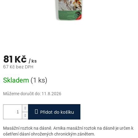
81 Kč
/ ks
67 Kč bez DPH
Měrná
Skladem
(1 ks)
cena:
Můžeme doručit do:
11.8.2026
Přidat do košíku
Masážní roztok na dásně. Arnika masážní roztok na dásně je určen k
ošetření dásní ohrožených chronickým zánětem.