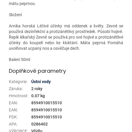
mátu peprnou.
Složení
Arnika horská Léčivé účinky má oddenek a květy. Zevně se
používá dezinfekční a protizánětlivý prostředek. Působí hojivě.
Řepík lékařský Zevně se používá pro své hojivé a protizánětlivé
účinky do koupelí nebo ke kloktání. Máta peprná Pomáhá
uvolňovat ucpaný nos a osvěžuje dech.
Balení 50ml
Doplňkové parametry
Kategorie
:
Ústní vody
Záruka
:
2 roky
Hmotnost
:
0.07 kg
EAN
:
8594910015510
EAN
:
8594910015510
PDK
:
8594910015510
APA
:
0286402
VÝROBCE
:
Vřídlo