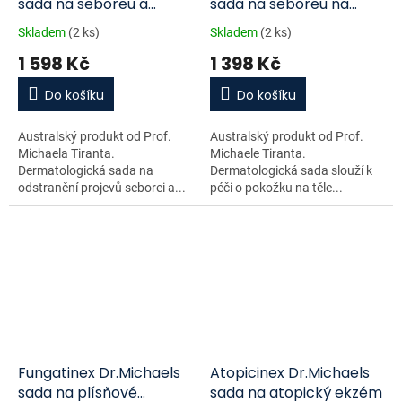
sada na seboreu a
sada na seboreu na
cradle cap na pokožce
pokožce
Skladem
(2 ks)
Skladem
(2 ks)
hlavy
1 598 Kč
1 398 Kč
Do košíku
Do košíku
Australský produkt od Prof.
Australský produkt od Prof.
Michaela Tiranta.
Michaele Tiranta.
Dermatologická sada na
Dermatologická sada slouží k
odstranění projevů seborei a...
péči o pokožku na těle...
Fungatinex Dr.Michaels
Atopicinex Dr.Michaels
sada na plísňové
sada na atopický ekzém