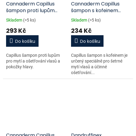
Cannaderm Capillus
Cannaderm Capillus
šampon proti lupům
šampon s kofeinem
150ml
150ml
Skladem
(>5 ks)
Skladem
(>5 ks)
293 Kč
234 Kč
Do košíku
Do košíku
Capillus šampon proti lupům
Capillus šampon s kofeinem je
pro mytí a ošetřování vlasů a
určený speciálně pro šetrné
pokožky hlavy.
mytí vlasů a účinné
ošetřování...
Cannaderm Capillus
Dandruffinex