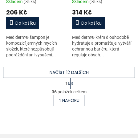
Skladem
(>5 ks)
Skladem
(>5 ks)
206 Kč
314 Kč
Do košíku
Do košíku
Mediderm® šampon je
Mediderm® krém dlouhodobě
kompozicí jemných mycích
hydratuje a promašťuje, vytváří
složek, které nezpůsobují
ochrannou bariéru, která
podráždění ani vysušení...
reguluje obsah...
NAČÍST 12 DALŠÍCH
S
1
3
t
O
r
36
položek celkem
v
á
l
NAHORU
n
á
k
o
d
v
a
á
c
n
í
í
p