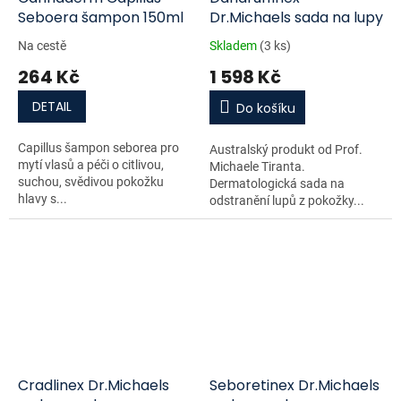
Seboera šampon 150ml
Dr.Michaels sada na lupy
Na cestě
Skladem
(3 ks)
264 Kč
1 598 Kč
DETAIL
Do košíku
Capillus šampon seborea pro
Australský produkt od Prof.
mytí vlasů a péči o citlivou,
Michaele Tiranta.
suchou, svědivou pokožku
Dermatologická sada na
hlavy s...
odstranění lupů z pokožky...
Cradlinex Dr.Michaels
Seboretinex Dr.Michaels