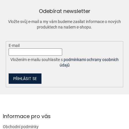
r
v
Odebírat newsletter
k
y
Vložte svůj e-mail a my vám budeme zasílat informace o nových
v
produktech na našem e-shopu.
ý
p
i
E-mail
s
u
Vložením e-mailu souhlasíte s
podmínkami ochrany osobních
údajů
PŘIHLÁSIT SE
Z
á
p
a
Informace pro vás
t
Obchodní podmínky
í