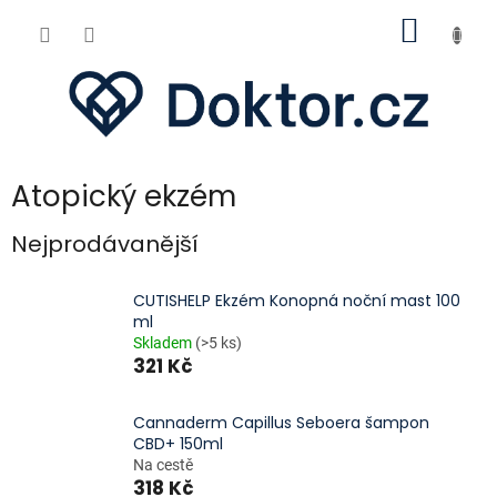
Přejít
NÁKUP
na
obsah
KOŠÍK
Atopický ekzém
Nejprodávanější
CUTISHELP Ekzém Konopná noční mast 100
ml
Skladem
(>5 ks)
321 Kč
Cannaderm Capillus Seboera šampon
CBD+ 150ml
Na cestě
318 Kč