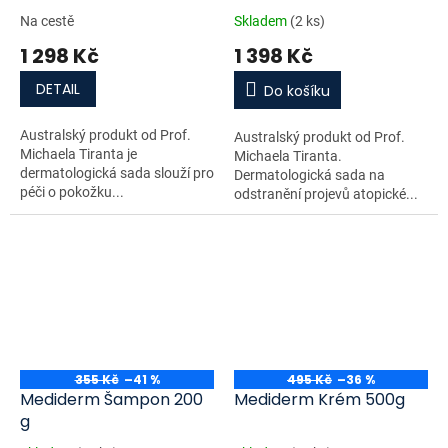
infekce na pokožce
Na cestě
Skladem
(2 ks)
1 298 Kč
1 398 Kč
DETAIL
Do košíku
Australský produkt od Prof.
Australský produkt od Prof.
Michaela Tiranta je
Michaela Tiranta.
dermatologická sada slouží pro
Dermatologická sada na
péči o pokožku...
odstranění projevů atopické...
355 Kč
–41 %
495 Kč
–36 %
Mediderm Šampon 200
Mediderm Krém 500g
g