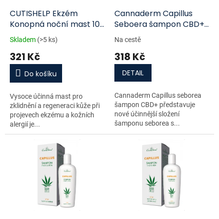
o
d
CUTISHELP Ekzém
Cannaderm Capillus
u
Konopná noční mast 100
Seboera šampon CBD+
k
ml
150ml
Skladem
(>5 ks)
Na cestě
t
321 Kč
318 Kč
ů
DETAIL
Do košíku
Cannaderm Capillus seborea
Vysoce účinná mast pro
šampon CBD+ představuje
zklidnění a regeneraci kůže při
nové účinnější složení
projevech ekzému a kožních
šamponu seborea s...
alergií je...