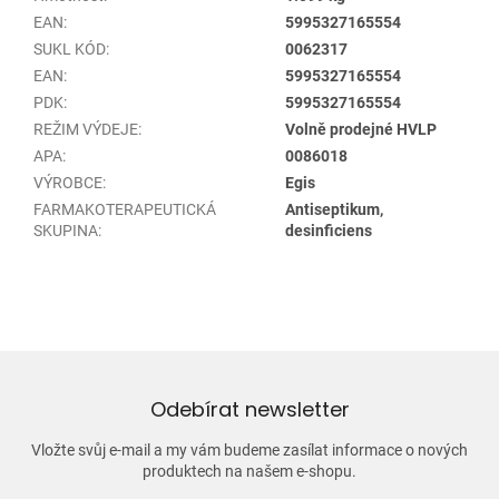
EAN
:
5995327165554
SUKL KÓD
:
0062317
EAN
:
5995327165554
PDK
:
5995327165554
REŽIM VÝDEJE
:
Volně prodejné HVLP
APA
:
0086018
VÝROBCE
:
Egis
FARMAKOTERAPEUTICKÁ
Antiseptikum,
SKUPINA
:
desinficiens
Odebírat newsletter
Vložte svůj e-mail a my vám budeme zasílat informace o nových
produktech na našem e-shopu.