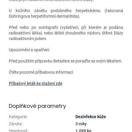
U kožního zánětu podobného herpetickému (takzvaná
Dühringova herpetiformní dermatitida).
Před nebo po scintigrafii (vyšetření, při kterém je podána
radioaktivní látka) nebo léčbě zhoubného nádoru štítné žlázy
radioaktivním jodem.
Upozornění a opatření
Před použitím přípravku Betadine se poraďte se svým lékařem.
Čtěte pozorně příbalovou informaci
Příbalový leták ke stažení zde
Doplňkové parametry
Kategorie
:
Dezinfekce kůže
Záruka
:
3 roky
Hmotnost
:
1.099 kg