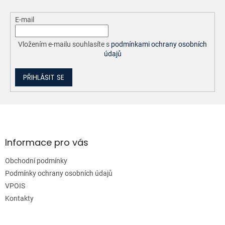
E-mail
Vložením e-mailu souhlasíte s
podmínkami ochrany osobních
údajů
PŘIHLÁSIT SE
Z
á
p
a
Informace pro vás
t
Obchodní podmínky
í
Podmínky ochrany osobních údajů
VPOIS
Kontakty