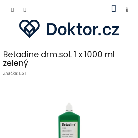
Přejít
NÁKUP
na
obsah
KOŠÍK
Betadine drm.sol. 1 x 1000 ml
zelený
Značka:
EGI