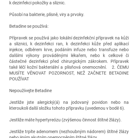
k dezinfekci pokožky a sliznic.
Působí na bakterie, plísně, viry a prvoky.
Betadine se používá:
Přípravek se používá jako lokální dezinfekční přípravek na kůži
a sliznici, k dezinfekci ran, k dezinfekci kůže před aplikací
injekce, odběrem krve, podáním infuze nebo transfuze nebo
dalšími výkony prováděnými lékařem, nebo k celkové či
částečné dezinfekci před chirurgickým zákrokem. Přípravek
také léčí kožní bakteriální a plísňová onemocnění. 2. ČEMU
MUSÍTE VĚNOVAT POZORNOST, NEŽ ZAČNETE BETADINE
POUŽÍVAT
Nepoužívejte Betadine
Jestliže jste alergický(á) na jodovaný povidon nebo na
kteroukoli další složku tohoto přípravku (uvedenou v bodě 6).
Jestliže máte hypertyreózu (zvýšenou činnost štítné žlázy).
Jestliže trpíte adenomem (nezhoubným nádorem) štítné žlázy
nebo jiným akutním onemocněním štítné žlázy.