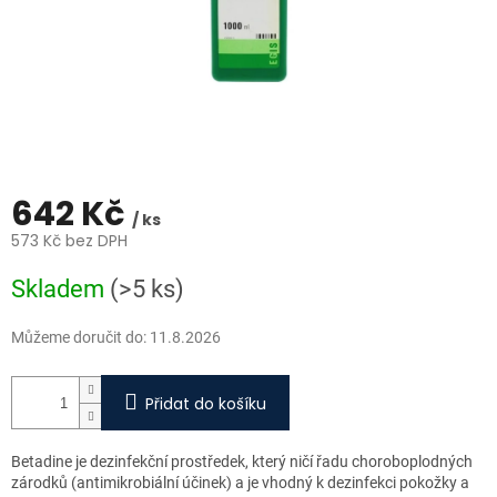
642 Kč
/ ks
573 Kč bez DPH
Měrná
Skladem
(>5 ks)
cena:
Můžeme doručit do:
11.8.2026
Přidat do košíku
Betadine je dezinfekční prostředek, který ničí řadu choroboplodných
zárodků (antimikrobiální účinek) a je vhodný k dezinfekci pokožky a