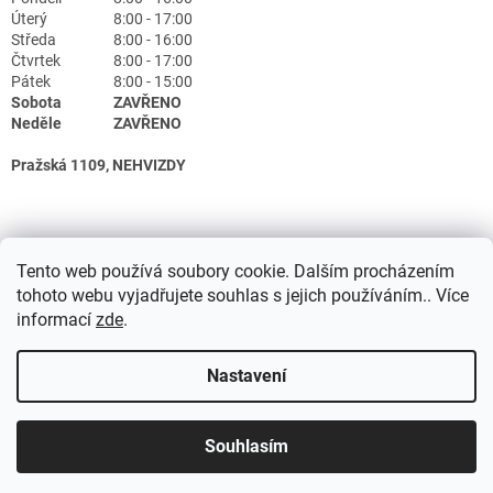
Úterý
8:00 - 17:00
Středa
8:00 - 16:00
Čtvrtek
8:00 - 17:00
Pátek
8:00 - 15:00
Sobota
ZAVŘENO
Neděle
ZAVŘENO
Pražská 1109, NEHVIZDY
Tento web používá soubory cookie. Dalším procházením
tohoto webu vyjadřujete souhlas s jejich používáním.. Více
informací
zde
.
Nastavení
Vytvořil Shoptet
Souhlasím
Copyright 2026
Lékárna Doktor.cz
. Všechna práva vyhrazena.