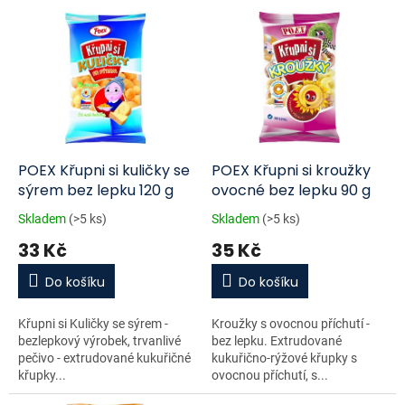
p
V
r
ý
o
p
d
i
u
s
k
p
t
r
ů
o
d
POEX Křupni si kuličky se
POEX Křupni si kroužky
u
sýrem bez lepku 120 g
ovocné bez lepku 90 g
k
Skladem
(>5 ks)
Skladem
(>5 ks)
t
33 Kč
35 Kč
ů
Do košíku
Do košíku
Křupni si Kuličky se sýrem -
Kroužky s ovocnou příchutí -
bezlepkový výrobek, trvanlivé
bez lepku. Extrudované
pečivo - extrudované kukuřičné
kukuřično-rýžové křupky s
křupky...
ovocnou příchutí, s...