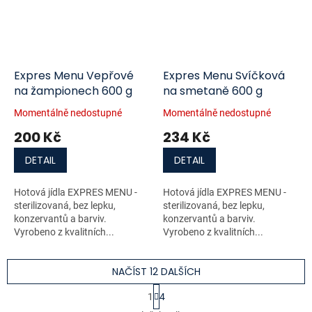
Expres Menu Vepřové
Expres Menu Svíčková
na žampionech 600 g
na smetaně 600 g
Momentálně nedostupné
Momentálně nedostupné
200 Kč
234 Kč
DETAIL
DETAIL
Hotová jídla EXPRES MENU -
Hotová jídla EXPRES MENU -
sterilizovaná, bez lepku,
sterilizovaná, bez lepku,
konzervantů a barviv.
konzervantů a barviv.
Vyrobeno z kvalitních...
Vyrobeno z kvalitních...
NAČÍST 12 DALŠÍCH
S
1
4
t
O