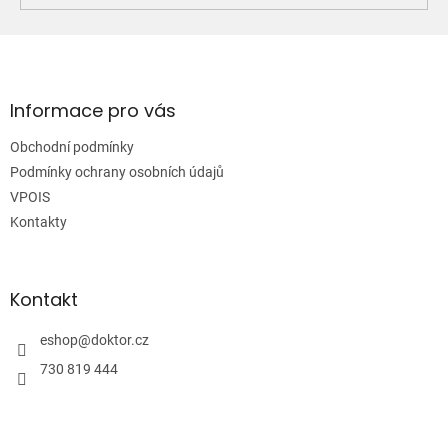
Z
á
p
a
Informace pro vás
t
Obchodní podmínky
í
Podmínky ochrany osobních údajů
VPOIS
Kontakty
Kontakt
eshop
@
doktor.cz
730 819 444