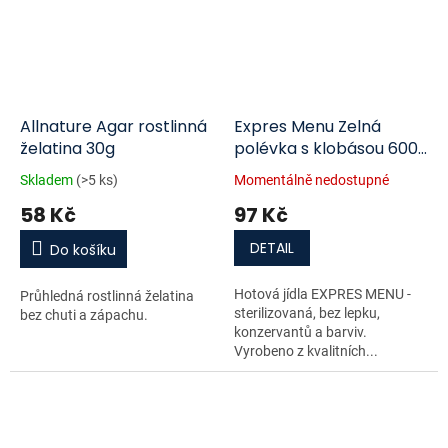
Allnature Agar rostlinná
Expres Menu Zelná
želatina 30g
polévka s klobásou 600
g
Skladem
(>5 ks)
Momentálně nedostupné
58 Kč
97 Kč
DETAIL
Do košíku
Hotová jídla EXPRES MENU -
Průhledná rostlinná želatina
sterilizovaná, bez lepku,
bez chuti a zápachu.
konzervantů a barviv.
Vyrobeno z kvalitních...