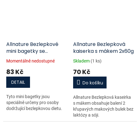
Allnature Bezlepkové
Allnature Bezlepková
mini bagetky se
kaiserka s mákem 2x60g
sluneč.2x50g
Momentálně nedostupné
Skladem
(1 ks)
83 Kč
70 Kč
DETAIL
Do košíku
Tyto mini bagetky jsou
Allnature Bezlepková kaseirka
speciálně určeny pro osoby
s mákem obsahuje balení 2
dodržující bezlepkovou dietu.
křupavých makových bulek bez
laktózy a sóji.