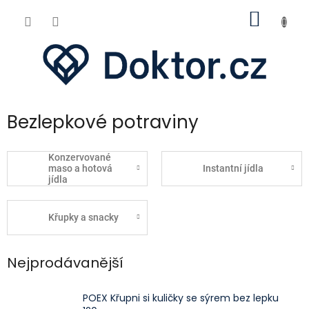
Přejít
NÁKUP
na
obsah
KOŠÍK
Bezlepkové potraviny
Konzervované
maso a hotová
Instantní jídla
jídla
Křupky a snacky
Nejprodávanější
POEX Křupni si kuličky se sýrem bez lepku