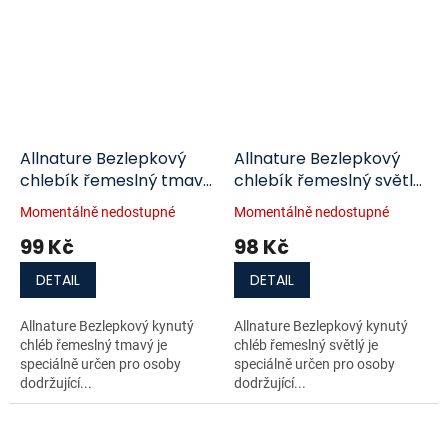
Allnature Bezlepkový
Allnature Bezlepkový
chlebík řemeslný tmavý
chlebík řemeslný světlý
235g
235g
Momentálně nedostupné
Momentálně nedostupné
99 Kč
98 Kč
DETAIL
DETAIL
Allnature Bezlepkový kynutý
Allnature Bezlepkový kynutý
chléb řemeslný tmavý je
chléb řemeslný světlý je
speciálně určen pro osoby
speciálně určen pro osoby
dodržující...
dodržující...