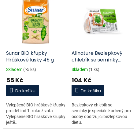
Sunar BIO křupky
Allnature Bezlepkový
Hráškové lusky 45 g
chlebík se semínky
350g
Skladem
(>5 ks)
Skladem
(1 ks)
55 Kč
104 Kč
Do košíku
Do košíku
Vylepšené BIO hráškové křupky
Bezlepkový chlebík se
pro děti od 1. roku života
semínky je speciálně určený pro
Vylepšené BIO hráškové křupky
osoby dodržující bezlepkovou
ještě...
dietu.