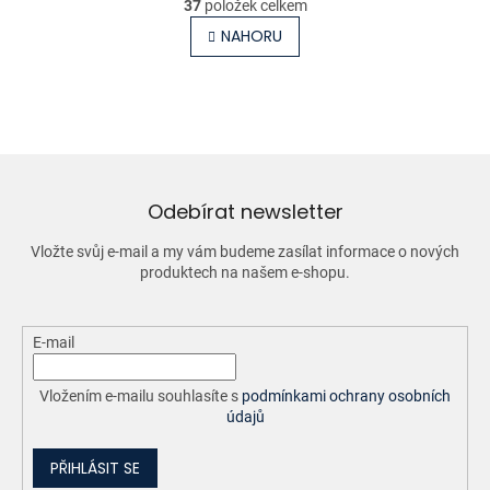
r
37
položek celkem
v
á
l
NAHORU
n
á
k
o
d
v
a
á
c
n
í
í
p
r
v
Odebírat newsletter
k
y
Vložte svůj e-mail a my vám budeme zasílat informace o nových
v
produktech na našem e-shopu.
ý
p
i
E-mail
s
u
Vložením e-mailu souhlasíte s
podmínkami ochrany osobních
údajů
PŘIHLÁSIT SE