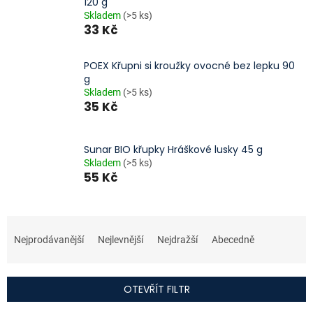
120 g
Skladem
(>5 ks)
33 Kč
POEX Křupni si kroužky ovocné bez lepku 90
g
Skladem
(>5 ks)
35 Kč
Sunar BIO křupky Hráškové lusky 45 g
Skladem
(>5 ks)
55 Kč
Ř
a
Nejprodávanější
Nejlevnější
Nejdražší
Abecedně
z
e
n
OTEVŘÍT FILTR
í