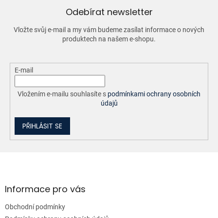
Odebírat newsletter
Vložte svůj e-mail a my vám budeme zasílat informace o nových
produktech na našem e-shopu.
E-mail
Vložením e-mailu souhlasíte s
podmínkami ochrany osobních
údajů
PŘIHLÁSIT SE
Z
á
p
a
Informace pro vás
t
Obchodní podmínky
í