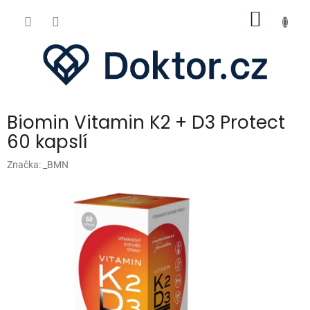
Přejít
NÁKUP
na
obsah
KOŠÍK
Biomin Vitamin K2 + D3 Protect
60 kapslí
Značka:
_BMN