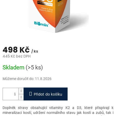
498 Kč
/ ks
445 Kč bez DPH
Měrná
Skladem
(>5 ks)
cena:
Můžeme doručit do:
11.8.2026
Přidat do košíku
Doplněk stravy obsahující vitamíny K2 a D3, které přispívají k
mineralizaci kostí, udržení normálního stavu jak kostí a zubů, tak i