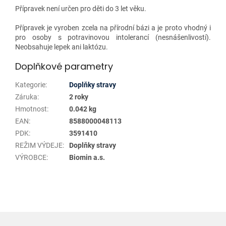
Přípravek není určen pro děti do 3 let věku.
Přípravek je vyroben zcela na přírodní bázi a je proto vhodný i
pro osoby s potravinovou intolerancí (nesnášenlivostí).
Neobsahuje lepek ani laktózu.
Doplňkové parametry
Kategorie
:
Doplňky stravy
Záruka
:
2 roky
Hmotnost
:
0.042 kg
EAN
:
8588000048113
PDK
:
3591410
REŽIM VÝDEJE
:
Doplňky stravy
VÝROBCE
:
Biomin a.s.