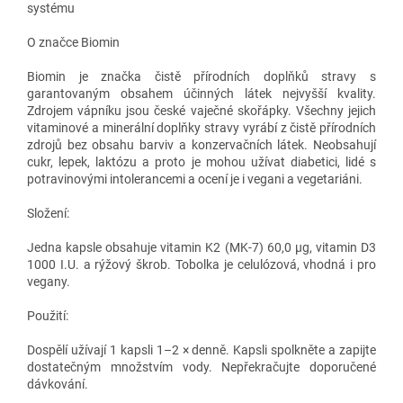
systému
O značce Biomin
Biomin je značka čistě přírodních doplňků stravy s
garantovaným obsahem účinných látek nejvyšší kvality.
Zdrojem vápníku jsou české vaječné skořápky. Všechny jejich
vitaminové a minerální doplňky stravy vyrábí z čistě přírodních
zdrojů bez obsahu barviv a konzervačních látek. Neobsahují
cukr, lepek, laktózu a proto je mohou užívat diabetici, lidé s
potravinovými intolerancemi a ocení je i vegani a vegetariáni.
Složení:
Jedna kapsle obsahuje vitamin K2 (MK-7) 60,0 μg, vitamin D3
1000 I.U. a rýžový škrob. Tobolka je celulózová, vhodná i pro
vegany.
Použití:
Dospělí užívají 1 kapsli 1–2 × denně. Kapsli spolkněte a zapijte
dostatečným množstvím vody. Nepřekračujte doporučené
dávkování.