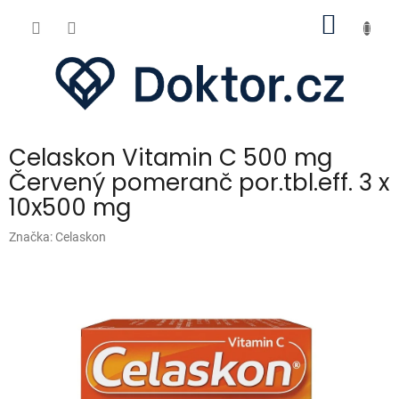
Přejít
NÁKUP
na
obsah
KOŠÍK
Celaskon Vitamin C 500 mg
Červený pomeranč por.tbl.eff. 3 x
10x500 mg
Značka:
Celaskon