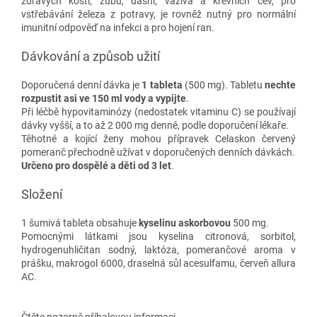
zdravých kostí, zubů, dásní, vaziva a krevních cév, pro
vstřebávání železa z potravy, je rovněž nutný pro normální
imunitní odpověď na infekci a pro hojení ran.
Dávkování a způsob užití
Doporučená denní dávka je
1 tableta
(500 mg). Tabletu
nechte
rozpustit asi ve 150 ml vody a vypijte
.
Při léčbě hypovitaminózy (nedostatek vitaminu C) se používají
dávky vyšší, a to až 2 000 mg denně, podle doporučení lékaře.
Těhotné a kojící ženy mohou přípravek Celaskon červený
pomeranč přechodně užívat v doporučených denních dávkách.
Určeno pro dospělé a děti od 3 let
.
Složení
1 šumivá tableta obsahuje
kyselinu askorbovou
500 mg.
Pomocnými látkami jsou kyselina citronová, sorbitol,
hydrogenuhličitan sodný, laktóza, pomerančové aroma v
prášku, makrogol 6000, draselná sůl acesulfamu, červeň allura
AC.
Čtěte pozorně příbalovou informaci