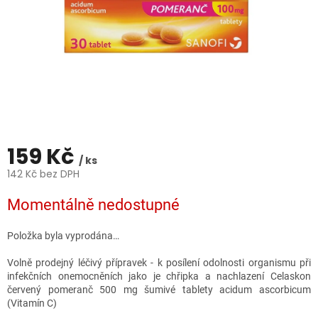
159 Kč
/ ks
142 Kč bez DPH
Měrná
Momentálně nedostupné
cena:
Položka byla vyprodána…
Volně prodejný léčivý přípravek - k posílení odolnosti organismu při
infekčních onemocněních jako je chřipka a nachlazení Celaskon
červený pomeranč 500 mg šumivé tablety acidum ascorbicum
(Vitamín C)