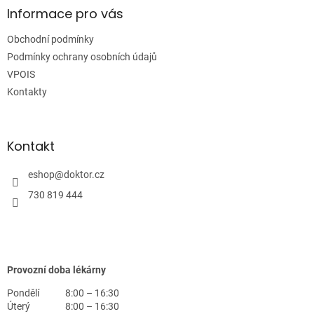
a
Informace pro vás
t
Obchodní podmínky
í
Podmínky ochrany osobních údajů
VPOIS
Kontakty
Kontakt
eshop
@
doktor.cz
730 819 444
Provozní doba lékárny
Pondělí
8:00 – 16:30
Úterý
8:00 – 16:30