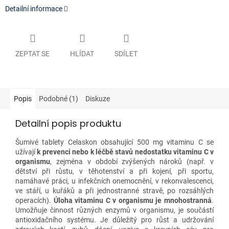
Detailní informace
ZEPTAT SE
HLÍDAT
SDÍLET
Popis
Podobné (1)
Diskuze
Detailní popis produktu
Šumivé tablety Celaskon obsahující 500 mg vitaminu C se
užívají
k prevenci nebo k léčbě stavů nedostatku vitaminu C v
organismu
, zejména v období zvýšených nároků (např. v
dětství při růstu, v těhotenství a při kojení, při sportu,
namáhavé práci, u infekčních onemocnění, v rekonvalescenci,
ve stáří, u kuřáků a při jednostranné stravě, po rozsáhlých
operacích).
Úloha vitaminu C v organismu je mnohostranná
.
Umožňuje činnost různých enzymů v organismu, je součástí
antioxidačního systému. Je důležitý pro růst a udržování