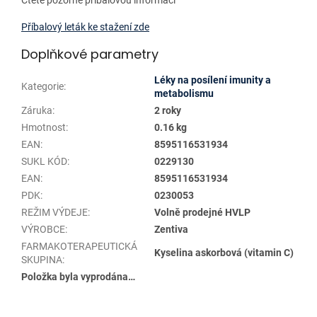
Příbalový leták ke stažení zde
Doplňkové parametry
Léky na posílení imunity a
Kategorie
:
metabolismu
Záruka
:
2 roky
Hmotnost
:
0.16 kg
EAN
:
8595116531934
SUKL KÓD
:
0229130
EAN
:
8595116531934
PDK
:
0230053
REŽIM VÝDEJE
:
Volně prodejné HVLP
VÝROBCE
:
Zentiva
FARMAKOTERAPEUTICKÁ
Kyselina askorbová (vitamin C)
SKUPINA
:
Položka byla vyprodána…