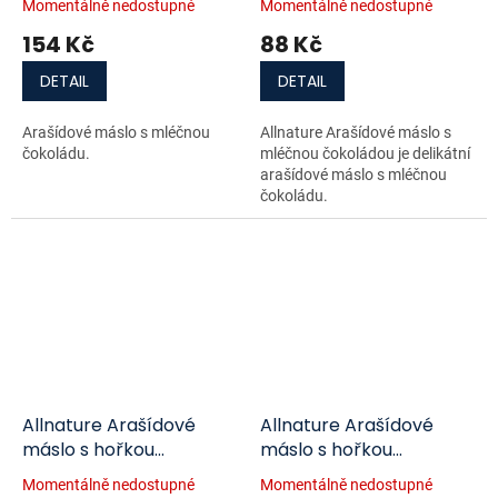
Momentálně nedostupné
Momentálně nedostupné
154 Kč
88 Kč
DETAIL
DETAIL
Arašídové máslo s mléčnou
Allnature Arašídové máslo s
čokoládu.
mléčnou čokoládou je delikátní
arašídové máslo s mléčnou
čokoládu.
Allnature Arašídové
Allnature Arašídové
máslo s hořkou
máslo s hořkou
čokoládou 500g
čokoládou 220g
Momentálně nedostupné
Momentálně nedostupné