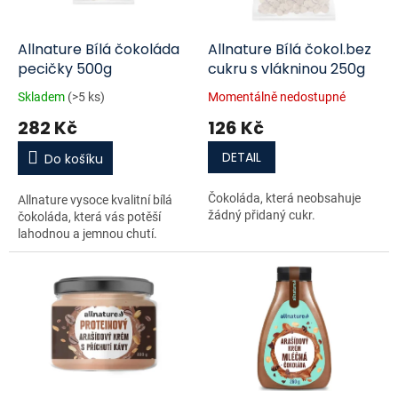
t
r
ů
o
d
Allnature Bílá čokoláda
Allnature Bílá čokol.bez
u
pecičky 500g
cukru s vlákninou 250g
k
Skladem
(>5 ks)
Momentálně nedostupné
t
282 Kč
126 Kč
ů
DETAIL
Do košíku
Čokoláda, která neobsahuje
Allnature vysoce kvalitní bílá
žádný přidaný cukr.
čokoláda, která vás potěší
lahodnou a jemnou chutí.