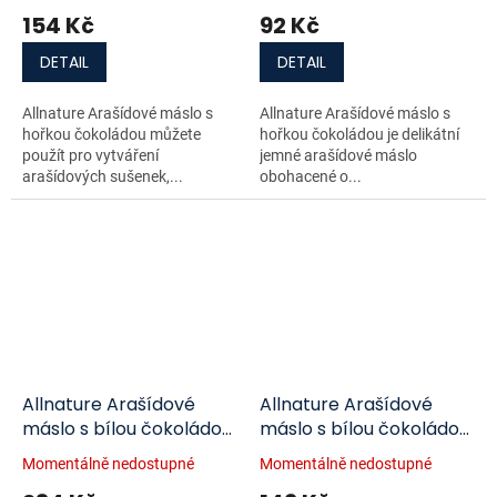
154 Kč
92 Kč
DETAIL
DETAIL
Allnature Arašídové máslo s
Allnature Arašídové máslo s
hořkou čokoládou můžete
hořkou čokoládou je delikátní
použít pro vytváření
jemné arašídové máslo
arašídových sušenek,...
obohacené o...
Allnature Arašídové
Allnature Arašídové
máslo s bílou čokoládou
máslo s bílou čokoládou
920g
500g
Momentálně nedostupné
Momentálně nedostupné