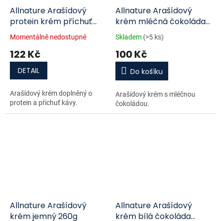
Allnature Arašídový
Allnature Arašídový
protein krém příchuť
krém mléčná čokoláda
káva 220g
260g
Momentálně nedostupné
Skladem
(>5 ks)
122 Kč
100 Kč
DETAIL
Do košíku
Arašídový krém doplněný o
Arašídový krém s mléčnou
protein a příchuť kávy.
čokoládou.
Allnature Arašídový
Allnature Arašídový
krém jemný 260g
krém bílá čokoláda