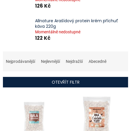
126 Kč
Allnature Arašídový protein krém příchuť
káva 220g
Momentálně nedostupné
122 Kč
Ř
a
Nejprodávanější
Nejlevnější
Nejdražší
Abecedně
z
e
n
OTEVŘÍT FILTR
í
p
V
r
ý
o
p
d
i
u
s
k
p