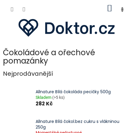
Přejít
NÁKUP
na
obsah
KOŠÍK
Čokoládové a ořechové
pomazánky
Nejprodávanější
Allnature Bílá čokoláda pecičky 500g
Skladem
(>5 ks)
282 Kč
Allnature Bílá čokol.bez cukru s vlákninou
250g
Momentálně nedostupné