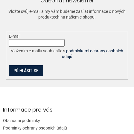
Odebírat newsletter
k
y
Vložte svůj e-mail a my vám budeme zasílat informace o nových
v
produktech na našem e-shopu.
ý
p
i
E-mail
s
u
Vložením e-mailu souhlasíte s
podmínkami ochrany osobních
údajů
PŘIHLÁSIT SE
Z
á
p
a
Informace pro vás
t
Obchodní podmínky
í
Podmínky ochrany osobních údajů