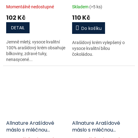
260g
Momentálně nedostupné
Skladem
(>5 ks)
102 Kč
110 Kč
DETAIL
Do košíku
Jemně mletý, vysoce kvalitní
Arašídový krém vylepšený o
100% arašídový krém obsahuje
vysoce kvalitní bílou
bílkoviny, zdravé tuky,
čokoládou.
nenasycené...
Allnature Arašídové
Allnature Arašídové
máslo s mléčnou
máslo s mléčnou
čokoládou 500g
čokoládou 220g