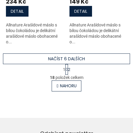
234 Kč
149 Kč
DETAIL
DETAIL
Allnature Arašídové máslo s
Allnature Arašídové máslo s
bílou čokoládou je delikátní
bílou čokoládou je delikátní
arašídové máslo obohacené
arašídové máslo obohacené
o...
o...
NAČÍST 6 DALŠÍCH
S
1
2
t
O
r
18
položek celkem
v
á
l
NAHORU
n
á
k
o
d
v
a
á
c
n
í
í
p
r
v