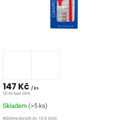
147 Kč
/ ks
121 Kč bez DPH
Měrná
Skladem
(>5 ks)
cena:
Můžeme doručit do:
10.8.2026