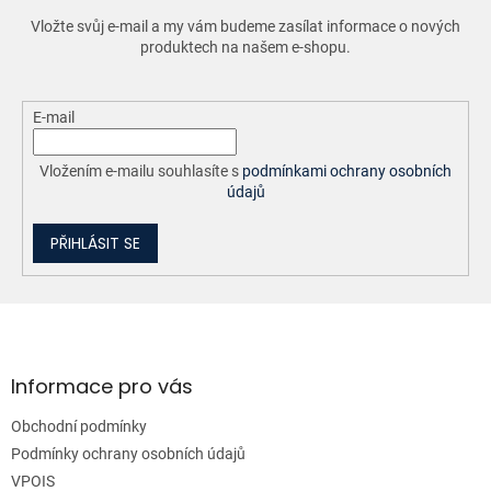
Vložte svůj e-mail a my vám budeme zasílat informace o nových
produktech na našem e-shopu.
E-mail
Vložením e-mailu souhlasíte s
podmínkami ochrany osobních
údajů
PŘIHLÁSIT SE
Z
á
p
a
Informace pro vás
t
Obchodní podmínky
í
Podmínky ochrany osobních údajů
VPOIS