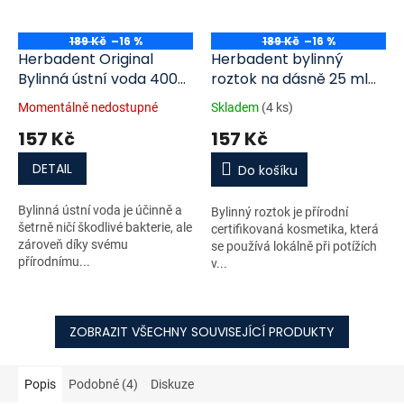
189 Kč
–16 %
189 Kč
–16 %
Herbadent Original
Herbadent bylinný
Bylinná ústní voda 400
roztok na dásně 25 ml
ml
bez krabičky
Momentálně nedostupné
Skladem
(4 ks)
157 Kč
157 Kč
DETAIL
Do košíku
Bylinná ústní voda je účinně a
Bylinný roztok je přírodní
šetrně ničí škodlivé bakterie, ale
certifikovaná kosmetika, která
zároveň díky svému
se používá lokálně při potížích
přírodnímu...
v...
ZOBRAZIT VŠECHNY SOUVISEJÍCÍ PRODUKTY
Popis
Podobné (4)
Diskuze