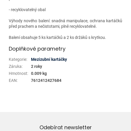
- recyklovatelný obal
Výhody nového balení: snadná manipulace, ochrana kartáčků
před prachem a nečistotami, plně recyklovatelné.
Balení obsahuje 5 ks kartáčků a 2 ks držáků s krytkou.
Doplňkové parametry
Kategorie
:
Mezizubní kartáčky
Záruka
:
2 roky
Hmotnost
:
0.009 kg
EAN
:
7612412427684
Odebírat newsletter