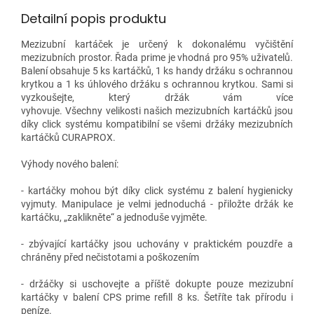
Detailní popis produktu
Mezizubní kartáček je určený k dokonalému vyčištění
mezizubních prostor. Řada prime je vhodná pro 95% uživatelů.
Balení obsahuje 5 ks kartáčků, 1 ks handy držáku s ochrannou
krytkou a 1 ks úhlového držáku s ochrannou krytkou. Sami si
vyzkoušejte, který držák vám více
vyhovuje. Všechny velikosti našich mezizubních kartáčků jsou
díky click systému kompatibilní se všemi držáky mezizubních
kartáčků CURAPROX.
Výhody nového balení:
- kartáčky mohou být díky click systému z balení hygienicky
vyjmuty. Manipulace je velmi jednoduchá - přiložte držák ke
kartáčku, „zaklikněte“ a jednoduše vyjměte.
- zbývající kartáčky jsou uchovány v praktickém pouzdře a
chráněny před nečistotami a poškozením
- držáčky si uschovejte a příště dokupte pouze mezizubní
kartáčky v balení CPS prime refill 8 ks. Šetříte tak přírodu i
peníze.