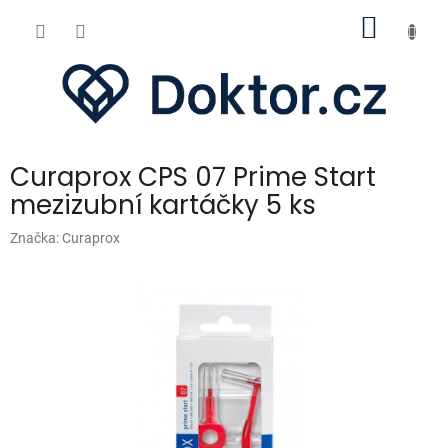
Přejít
NÁKUP
na
obsah
KOŠÍK
Curaprox CPS 07 Prime Start
mezizubní kartáčky 5 ks
Značka:
Curaprox