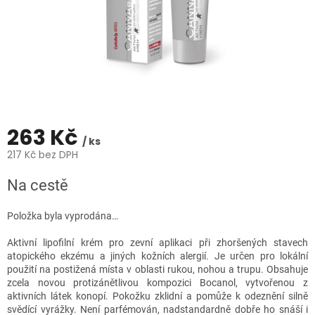
263 Kč
/ ks
217 Kč bez DPH
Měrná
Na cestě
cena:
Položka byla vyprodána…
Aktivní lipofilní krém pro zevní aplikaci při zhoršených stavech
atopického ekzému a jiných kožních alergií. Je určen pro lokální
použití na postižená místa v oblasti rukou, nohou a trupu. Obsahuje
zcela novou protizánětlivou kompozici Bocanol, vytvořenou z
aktivních látek konopí. Pokožku zklidní a pomůže k odeznění silně
svědící vyrážky. Není parfémován, nadstandardně dobře ho snáší i