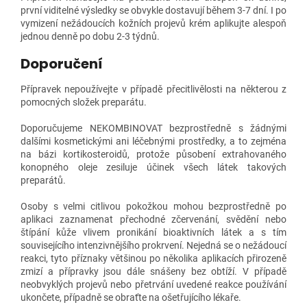
první viditelné výsledky se obvykle dostavují během 3-7 dní. I po
vymizení nežádoucích kožních projevů krém aplikujte alespoň
jednou denně po dobu 2-3 týdnů.
Doporučení
Přípravek nepoužívejte v případě přecitlivělosti na některou z
pomocných složek preparátu.
Doporučujeme NEKOMBINOVAT bezprostředně s žádnými
dalšími kosmetickými ani léčebnými prostředky, a to zejména
na bázi kortikosteroidů, protože působení extrahovaného
konopného oleje zesiluje účinek všech látek takových
preparátů.
Osoby s velmi citlivou pokožkou mohou bezprostředně po
aplikaci zaznamenat přechodné zčervenání, svědění nebo
štípání kůže vlivem pronikání bioaktivních látek a s tím
souvisejícího intenzivnějšího prokrvení. Nejedná se o nežádoucí
reakci, tyto příznaky většinou po několika aplikacích přirozeně
zmizí a přípravky jsou dále snášeny bez obtíží. V případě
neobvyklých projevů nebo přetrvání uvedené reakce používání
ukončete, případně se obraťte na ošetřujícího lékaře.