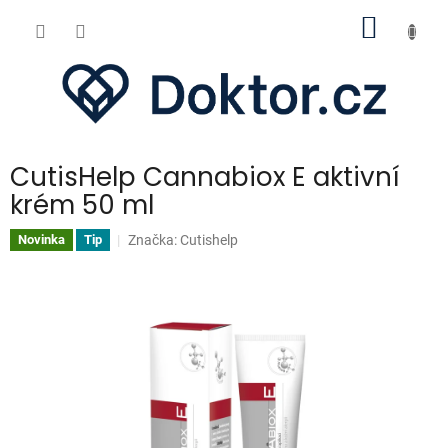
Přejít
NÁKUP
na
obsah
KOŠÍK
CutisHelp Cannabiox E aktivní
krém 50 ml
Značka:
Cutishelp
Novinka
Tip