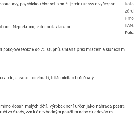
 soustavy, psychickou činnost a snižuje míru únavy a vyčerpání.
Kate
Záru
Hmo
EAN
:
utinou. Nepřekračujte denní dávkování.
Polo
při pokojové teplotě do 25 stupňů. Chránit před mrazem a slunečním
alamin, stearan hořečnatý, trikřemičitan hořečnatý
at mimo dosah malých dětí. Výrobek není určen jako náhrada pestré
ručí za škody, vzniklé nevhodným použitím nebo skladováním.