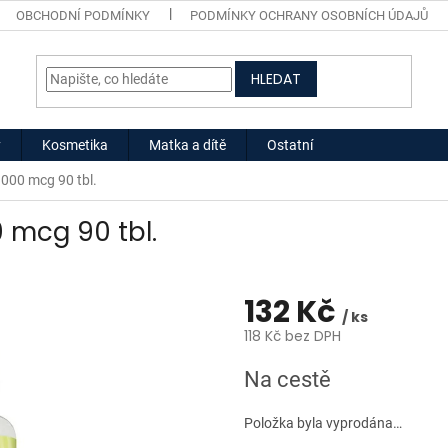
OBCHODNÍ PODMÍNKY
PODMÍNKY OCHRANY OSOBNÍCH ÚDAJŮ
HLEDAT
y
Kosmetika
Matka a dítě
Ostatní
1000 mcg 90 tbl.
0 mcg 90 tbl.
132 Kč
/ ks
118 Kč bez DPH
Měrná
Na cestě
cena:
Položka byla vyprodána…