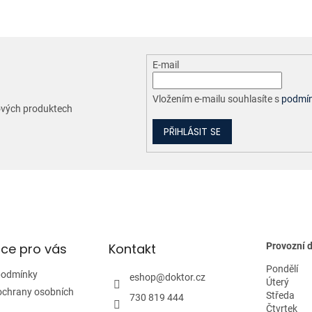
E-mail
Vložením e-mailu souhlasíte s
podmín
nových produktech
PŘIHLÁSIT SE
ce pro vás
Kontakt
Provozní 
Pondělí
podmínky
eshop
@
doktor.cz
Úterý
ochrany osobních
Středa
730 819 444
Čtvrtek