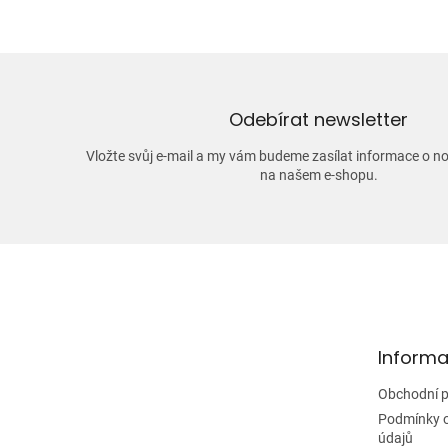
Odebírat newsletter
Vložte svůj e-mail a my vám budeme zasílat informace o 
na našem e-shopu.
Z
á
p
a
t
Informa
í
Obchodní 
Podmínky 
údajů