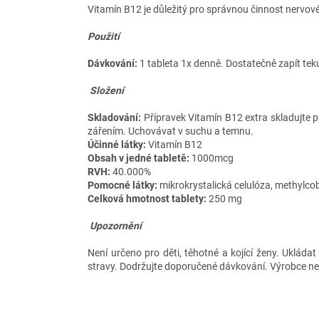
Vitamín B12 je důležitý pro správnou činnost nervové
Použití
Dávkování:
1 tableta 1x denně. Dostatečně zapít tek
Složení
Skladování:
Přípravek Vitamín B12 extra skladujte 
zářením. Uchovávat v suchu a temnu.
Účinné látky:
Vitamín B12
Obsah v jedné tabletě:
1000mcg
RVH:
40.000%
Pomocné látky:
mikrokrystalická celulóza, methylcob
Celková hmotnost tablety:
250 mg
Upozornění
Není určeno pro děti, těhotné a kojící ženy. Uklád
stravy. Dodržujte doporučené dávkování. Výrobce ne