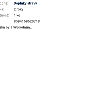
gorie
:
Doplňky stravy
ka
:
2 roky
tnost
:
1 kg
8594169620718
žka byla vyprodána…