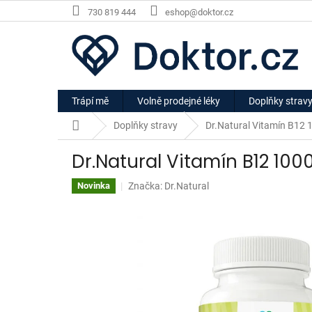
Přejít
730 819 444
eshop@doktor.cz
na
obsah
Trápí mě
Volně prodejné léky
Doplňky strav
Domů
Doplňky stravy
Dr.Natural Vitamín B12 
Dr.Natural Vitamín B12 100
Značka:
Dr.Natural
Novinka