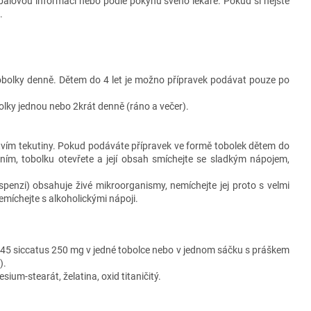
íbalovou informací nebo podle pokynů svého lékaře. Pokud si nejste
.
 tobolky denně. Dětem do 4 let je možno přípravek podávat pouze po
tobolky jednou nebo 2krát denně (ráno a večer).
tvím tekutiny. Pokud podáváte přípravek ve formě tobolek dětem do
áním, tobolku otevřete a její obsah smíchejte se sladkým nápojem,
uspenzi) obsahuje živé mikroorganismy, nemíchejte jej proto s velmi
míchejte s alkoholickými nápoji.
745 siccatus 250 mg v jedné tobolce nebo v jednom sáčku s práškem
).
um-stearát, želatina, oxid titaničitý.