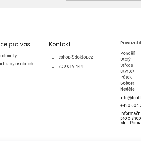
ce pro vás
Kontakt
Provozní 
Pondělí
podmínky
eshop
@
doktor.cz
Úterý
ochrany osobních
Středa
730 819 444
Čtvrtek
Pátek
Sobota
Neděle
info@bioti
+420 604 
Informační
pro e-shop 
Mgr. Rom