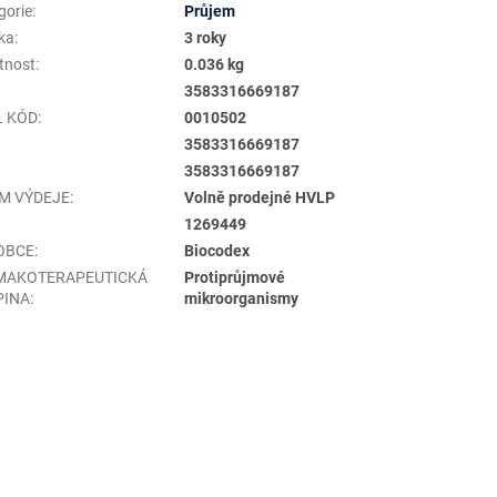
gorie
:
Průjem
ka
:
3 roky
tnost
:
0.036 kg
3583316669187
L KÓD
:
0010502
3583316669187
3583316669187
IM VÝDEJE
:
Volně prodejné HVLP
1269449
OBCE
:
Biocodex
MAKOTERAPEUTICKÁ
Protiprůjmové
PINA
:
mikroorganismy