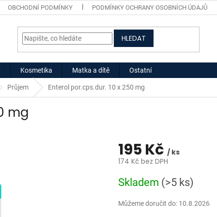
OBCHODNÍ PODMÍNKY
PODMÍNKY OCHRANY OSOBNÍCH ÚDAJŮ
HLEDAT
y
Kosmetika
Matka a dítě
Ostatní
Průjem
Enterol por.cps.dur. 10 x 250 mg
50 mg
195 Kč
/ ks
174 Kč bez DPH
Měrná
Skladem
(>5 ks)
cena:
Můžeme doručit do:
10.8.2026