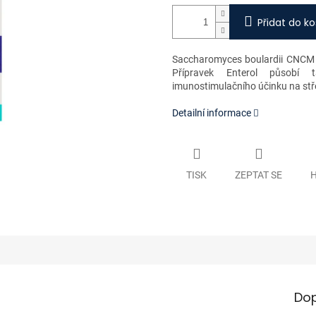
Přidat do ko
Saccharomyces boulardii CNCM I-
Přípravek Enterol působí t
imunostimulačního účinku na střev
Detailní informace
TISK
ZEPTAT SE
H
Dop