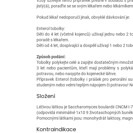
Vždy užívejte tento přípravek přesně v souladu s př
jistý(á), poraďte se se svým lékařem nebo lékárníkem
Pokud lékař nedoporučí jinak, obvyklé dávkování je:
Enterol tobolky:
Děti do 4 let (včetně kojenců) užívají jednu nebo 2
poradě s lékařem.
Děti od 4 let, dospívající a dospělí užívají 1 nebo 2 
Způsob podání:
Tobolky polykejte celé a zapijte dostatečným množs
3 let nebo pacientům, kteří mají problémy s polyk
potravou, nebo nasypte do kojenecké láhve.
Přípravek Enterol (tobolky i prášek pro perorální s
studeným nebo velmi teplým nápojem či potravou! Ne
Složení
Léčivou látkou je Saccharomyces boulardii CNCM I-
(odpovídá minimálně 1x10 9 životaschopných buněk
Pomocnými látkami jsou: monohydrát laktosy, magnesi
Kontraindikace