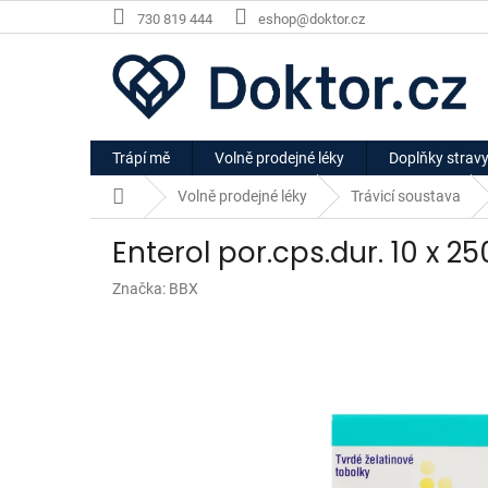
Přejít
730 819 444
eshop@doktor.cz
na
obsah
Trápí mě
Volně prodejné léky
Doplňky strav
Domů
Volně prodejné léky
Trávicí soustava
Enterol por.cps.dur. 10 x 2
Značka:
BBX