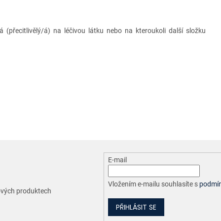
ý/á (přecitlivělý/á) na léčivou látku nebo na kteroukoli další složku
E-mail
Vložením e-mailu souhlasíte s
podmín
nových produktech
PŘIHLÁSIT SE