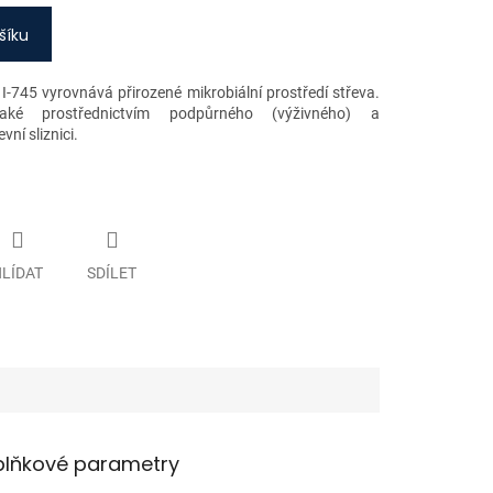
šíku
745 vyrovnává přirozené mikrobiální prostředí střeva.
aké prostřednictvím podpůrného (výživného) a
ní sliznici.
LÍDAT
SDÍLET
lňkové parametry