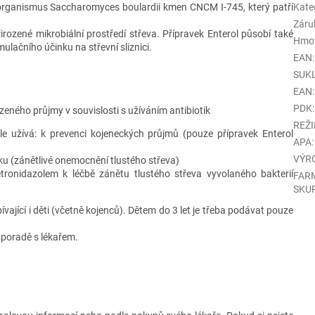
roorganismus Saccharomyces boulardii kmen CNCM I-745, který patří
Kate
Záru
ozené mikrobiální prostředí střeva. Přípravek Enterol působí také
Hmo
lačního účinku na střevní sliznici.
EAN
:
SUK
EAN
:
PDK
:
ázeného průjmy v souvislosti s užíváním antibiotik
REŽ
e užívá: k prevenci kojeneckých průjmů (pouze přípravek Enterol
APA
:
VÝR
u (zánětlivé onemocnění tlustého střeva)
ronidazolem k léčbě zánětu tlustého střeva vyvolaného bakterií
FAR
SKU
vající i děti (včetně kojenců). Dětem do 3 let je třeba podávat pouze
 poradě s lékařem.