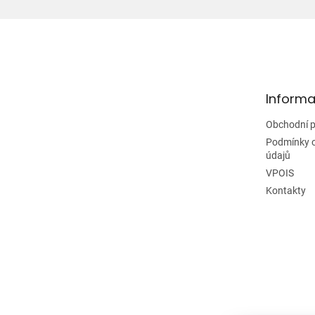
Z
á
p
a
t
Informa
í
Obchodní 
Podmínky 
údajů
VPOIS
Kontakty