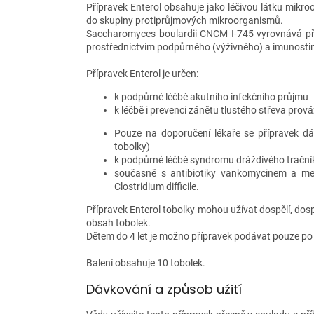
Přípravek Enterol obsahuje jako léčivou látku mik
do skupiny protiprůjmových mikroorganismů.
Saccharomyces boulardii CNCM I-745 vyrovnává přir
prostřednictvím podpůrného (výživného) a imunostimu
Přípravek Enterol je určen:
k podpůrné léčbě akutního infekčního průjmu
k léčbě i prevenci zánětu tlustého střeva prov
Pouze na doporučení lékaře se přípravek dál
tobolky)
k podpůrné léčbě syndromu dráždivého tračník
současně s antibiotiky vankomycinem a met
Clostridium difficile.
Přípravek Enterol tobolky mohou užívat dospělí, dospí
obsah tobolek.
Dětem do 4 let je možno přípravek podávat pouze po
Balení obsahuje 10 tobolek.
Dávkování a způsob užití