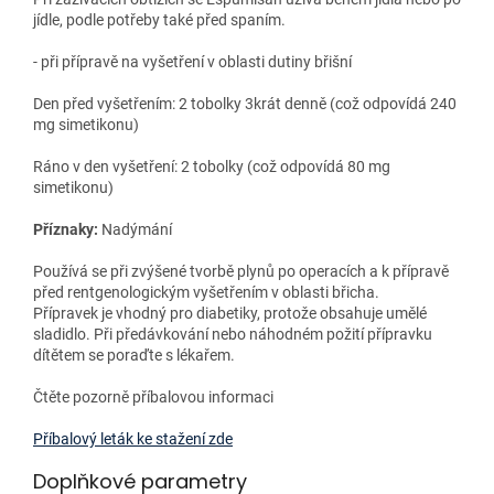
jídle, podle potřeby také před spaním.
- při přípravě na vyšetření v oblasti dutiny břišní
Den před vyšetřením: 2 tobolky 3krát denně (což odpovídá 240
mg simetikonu)
Ráno v den vyšetření: 2 tobolky (což odpovídá 80 mg
simetikonu)
Příznaky:
Nadýmání
Používá se při zvýšené tvorbě plynů po operacích a k přípravě
před rentgenologickým vyšetřením v oblasti břicha.
Přípravek je vhodný pro diabetiky, protože obsahuje umělé
sladidlo. Při předávkování nebo náhodném požití přípravku
dítětem se poraďte s lékařem.
Čtěte pozorně příbalovou informaci
Příbalový leták ke stažení zde
Doplňkové parametry