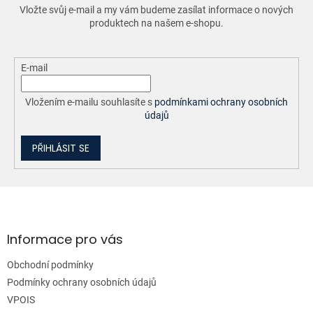
Vložte svůj e-mail a my vám budeme zasílat informace o nových
produktech na našem e-shopu.
E-mail
Vložením e-mailu souhlasíte s
podmínkami ochrany osobních
údajů
PŘIHLÁSIT SE
Z
á
p
a
Informace pro vás
t
Obchodní podmínky
í
Podmínky ochrany osobních údajů
VPOIS