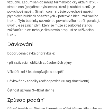
vzduchu. Espumisan obsahuje farmakologicky aktivní látku -
simethicon (polydimethylsiloxan), která je stabilní a snižuje
povrchové napětí. Simethicon narušuje povrchové napětí
plynových bublinek obsažených v potravě a hlenu zažívacího
traktu. Tyto bublinky se změnou povrchového napětí porušují,
uvolňuje se z nich plyn, který se může absorbovat stěnou
zažívací trubice, nebo je eliminován propulsi ze zažívacího
traktu.
Dávkování
Doporučená dávka přípravku je:
- při zažívacích obtížích způsobených plyny
Věk: Děti od 6 let, dospívající a dospělí
Dávkování: 2 tobolky (což odpovídá 80 mg simetikonu)
Četnost užívání: 3–4krát denně
Způsob podání
Při zažívacích obtížích se Espumisan užívá během jídla nebo po