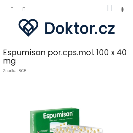
Přejít
NÁKUP
na
obsah
KOŠÍK
Espumisan por.cps.mol. 100 x 40
mg
Značka:
BCE