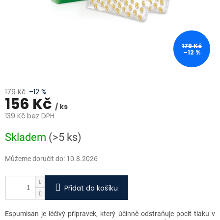
179 Kč
–12 %
179 Kč
–12 %
156 Kč
/ ks
139 Kč bez DPH
Měrná
Skladem
(>5 ks)
cena:
Můžeme doručit do:
10.8.2026
Přidat do košíku
Espumisan je léčivý přípravek, který účinně odstraňuje pocit tlaku v