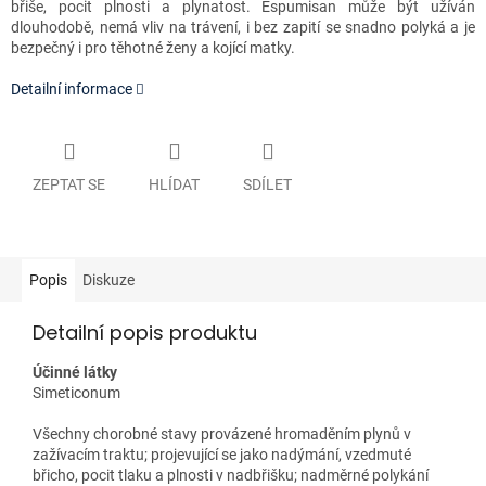
břiše, pocit plnosti a plynatost. Espumisan může být užíván
dlouhodobě, nemá vliv na trávení, i bez zapití se snadno polyká a je
bezpečný i pro těhotné ženy a kojící matky.
Detailní informace
ZEPTAT SE
HLÍDAT
SDÍLET
Popis
Diskuze
Detailní popis produktu
Účinné látky
Simeticonum
Všechny chorobné stavy provázené hromaděním plynů v
zažívacím traktu; projevující se jako nadýmání, vzedmuté
břicho, pocit tlaku a plnosti v nadbřišku; nadměrné polykání