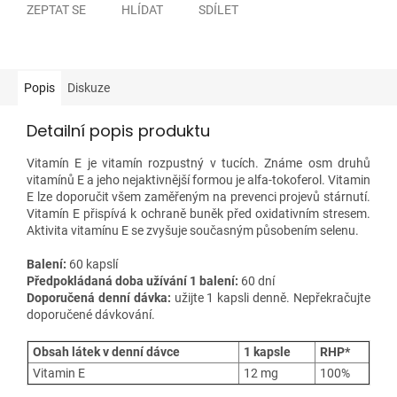
ZEPTAT SE
HLÍDAT
SDÍLET
Popis
Diskuze
Detailní popis produktu
Vitamín E je vitamín rozpustný v tucích. Známe osm druhů
vitamínů E a jeho nejaktivnější formou je alfa-tokoferol. Vitamin
E lze doporučit všem zaměřeným na prevenci projevů stárnutí.
Vitamín E přispívá k ochraně buněk před oxidativním stresem.
Aktivita vitamínu E se zvyšuje současným působením selenu.
Balení:
60
kapslí
Předpokládaná doba užívání 1 balení:
60 dní
Doporučená denní dávka:
užijte 1 kapsli denně. Nepřekračujte
doporučené dávkování.
Obsah látek v denní dávce
1 kapsle
RHP*
Vitamin E
12 mg
100%