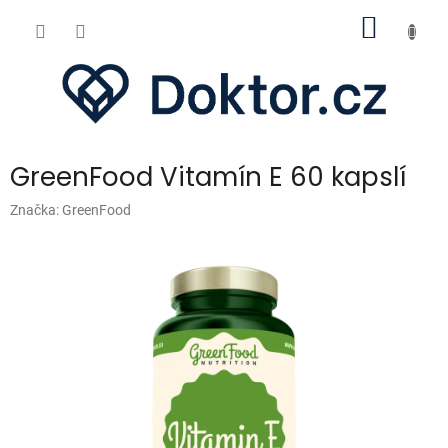
Přejít
NÁKUP
na
obsah
KOŠÍK
GreenFood Vitamín E 60 kapslí
Značka:
GreenFood