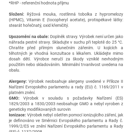
*RHP - referenční hodnota příjmu
Složení:
Rýžová mouka, rostlinná tobolka z hypromelozy
(HPMC), Vitamin E (tocopheryl acetate), protispékavé látky:
stearát hořečnatý, oxid křemičitý.
Upozornění na obale:
Doplněk stravy. Výrobek není určen jako
náhrada pestré stravy. Skladujte v suchu při teplotě do 25 °C.
Chraňte před přímým slunečním zářením. U kojících a
těhotných je vhodná konzultace s lékařem. Ukládejte mimo
dosah dětí. Výrobce neručí za škody vzniklé nevhodným
použitím nebo skladováním. Minimální trvanlivost uvedena na
obalu.
Alergeny:
Výrobek neobsahuje alergeny uvedené v Příloze II
Nařízení Evropského parlamentu a rady (EU) č. 1169/2011 v
platném znění.
GMO:
Výrobek v souladu s požadavky Nařízení (ES)
1829/2003 a 1830/2003 neobsahuje GMO a nebyl vyroben z
geneticky modifikovaných surovin
Ionizace:
Výrobek nebyl ošetřen pomocí ionizujícího záření, jak
je definováno ve Směrnici Evropského parlamentu a Rady č.
1999/2/ES ve znění Nařízení Evropského parlamentu a Rady
(ES) č. 1137/2008.