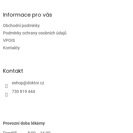
á
p
a
Informace pro vás
t
Obchodní podmínky
í
Podmínky ochrany osobních údajů
VPOIS
Kontakty
Kontakt
eshop
@
doktor.cz
730 819 444
Provozní doba lékárny