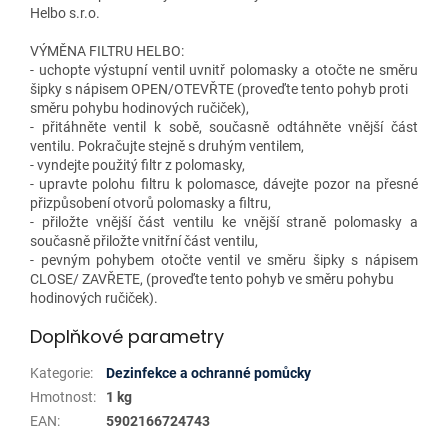
Helbo s.r.o.
VÝMĚNA FILTRU HELBO:
- uchopte výstupní ventil uvnitř polomasky a otočte ne směru
šipky s nápisem OPEN/OTEVŘTE (proveďte tento pohyb proti
směru pohybu hodinových ručiček),
- přitáhněte ventil k sobě, současně odtáhněte vnější část
ventilu. Pokračujte stejně s druhým ventilem,
- vyndejte použitý filtr z polomasky,
- upravte polohu filtru k polomasce, dávejte pozor na přesné
přizpůsobení otvorů polomasky a filtru,
- přiložte vnější část ventilu ke vnější straně polomasky a
současně přiložte vnitřní část ventilu,
- pevným pohybem otočte ventil ve směru šipky s nápisem
CLOSE/ ZAVŘETE, (proveďte tento pohyb ve směru pohybu
hodinových ručiček).
Doplňkové parametry
Kategorie
:
Dezinfekce a ochranné pomůcky
Hmotnost
:
1 kg
EAN
:
5902166724743