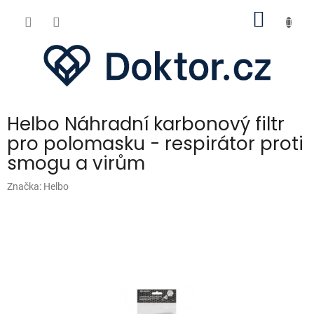
Přejít
NÁKUP
na
obsah
KOŠÍK
Helbo Náhradní karbonový filtr
pro polomasku - respirátor proti
smogu a virům
Značka:
Helbo