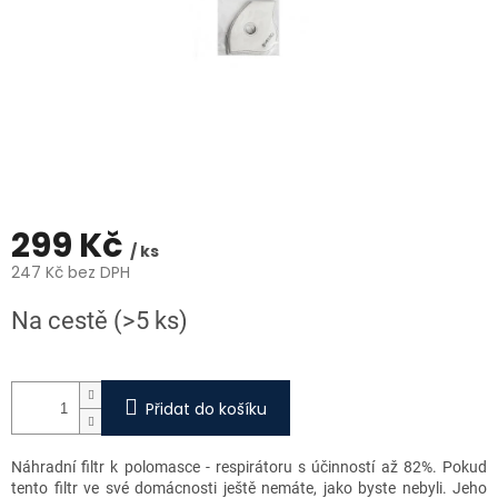
299 Kč
/ ks
247 Kč bez DPH
Měrná
Na cestě
(>5 ks)
cena:
Přidat do košíku
Náhradní filtr k polomasce - respirátoru s účinností až 82%. Pokud
tento filtr ve své domácnosti ještě nemáte, jako byste nebyli. Jeho