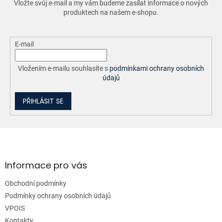
Vložte svůj e-mail a my vám budeme zasílat informace o nových
produktech na našem e-shopu.
E-mail
Vložením e-mailu souhlasíte s
podmínkami ochrany osobních
údajů
PŘIHLÁSIT SE
Z
á
p
a
Informace pro vás
t
Obchodní podmínky
í
Podmínky ochrany osobních údajů
VPOIS
Kontakty