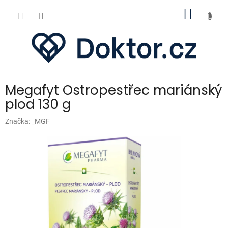
Přejít
NÁKUP
na
obsah
KOŠÍK
Megafyt Ostropestřec mariánský
plod 130 g
Značka:
_MGF