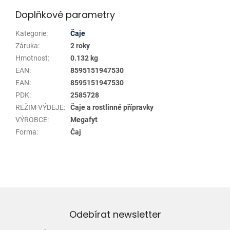
Doplňkové parametry
Kategorie
:
Čaje
Záruka
:
2 roky
Hmotnost
:
0.132 kg
EAN
:
8595151947530
EAN
:
8595151947530
PDK
:
2585728
REŽIM VÝDEJE
:
Čaje a rostlinné přípravky
VÝROBCE
:
Megafyt
Forma
:
Čaj
Odebírat newsletter