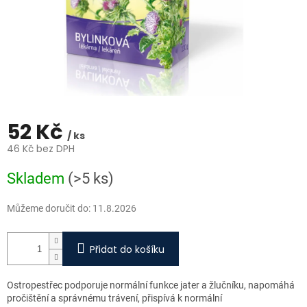
52 Kč
/ ks
46 Kč bez DPH
Měrná
Skladem
(>5 ks)
cena:
Můžeme doručit do:
11.8.2026
Přidat do košíku
Ostropestřec podporuje normální funkce jater a žlučníku, napomáhá
pročištění a správnému trávení, přispívá k normální