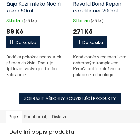
Ziaja Kozí mléko Noční
Revalid Bond Repair
krém 50ml
conditioner 200ml
Skladem
(>5 ks)
Skladem
(>5 ks)
89 Kč
271 Kč
Do košíku
Do košíku
Dodává pokožce nedostatek
Kondicionér s regenerujícím
přírodních živin. Posiluje
ochranným komplexem
lipidovou vrstvu pleti a tím
KeraGuard je založen na
zabraňuje...
pokročilé technologii...
ZOBRAZIT VŠECHNY SOUVISEJÍCÍ PRODUKTY
Popis
Podobné (4)
Diskuze
Detailní popis produktu