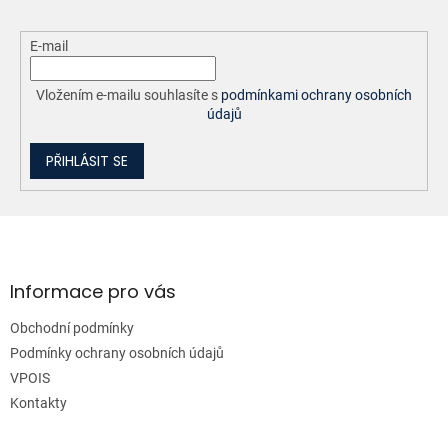
E-mail
Vložením e-mailu souhlasíte s
podmínkami ochrany osobních
údajů
PŘIHLÁSIT SE
Z
á
p
a
Informace pro vás
t
Obchodní podmínky
í
Podmínky ochrany osobních údajů
VPOIS
Kontakty