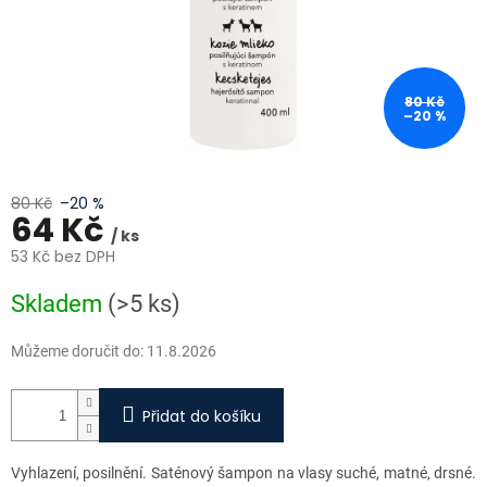
80 Kč
–20 %
80 Kč
–20 %
64 Kč
/ ks
53 Kč bez DPH
Měrná
Skladem
(>5 ks)
cena:
Můžeme doručit do:
11.8.2026
Přidat do košíku
Vyhlazení, posilnění. Saténový šampon na vlasy suché, matné, drsné.