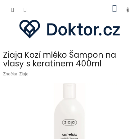
Přejít
NÁKUP
na
obsah
KOŠÍK
Ziaja Kozí mléko Šampon na
vlasy s keratinem 400ml
Značka:
Ziaja