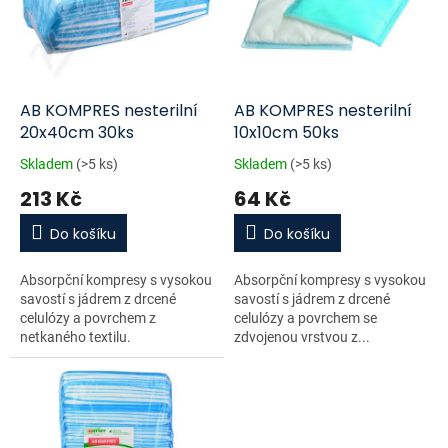
i
r
s
o
p
d
r
u
o
k
d
t
AB KOMPRES nesterilní
AB KOMPRES nesterilní
u
ů
20x40cm 30ks
10x10cm 50ks
k
Skladem
(>5 ks)
Skladem
(>5 ks)
t
213 Kč
64 Kč
ů
Do košíku
Do košíku
Absorpční kompresy s vysokou
Absorpční kompresy s vysokou
savostí s jádrem z drcené
savostí s jádrem z drcené
celulózy a povrchem z
celulózy a povrchem se
netkaného textilu.
zdvojenou vrstvou z...