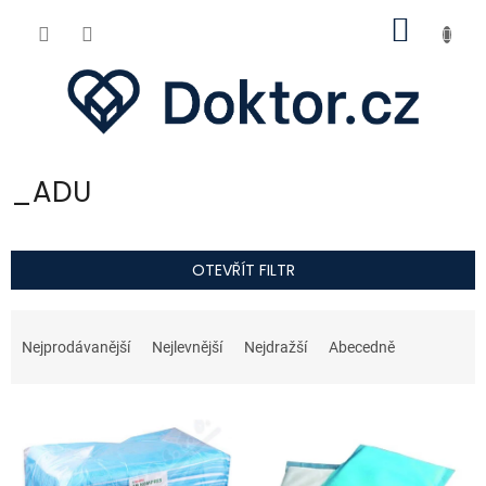
Přejít
NÁKUP
na
obsah
KOŠÍK
_ADU
OTEVŘÍT FILTR
Ř
a
Nejprodávanější
Nejlevnější
Nejdražší
Abecedně
z
e
V
n
ý
í
p
p