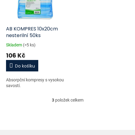
AB KOMPRES 10x20cm
nesterilní 50ks
Skladem
(>5 ks)
106 Kč
Do košíku
Absorpční kompresy s vysokou
savostí.
3
položek celkem
O
v
l
á
d
a