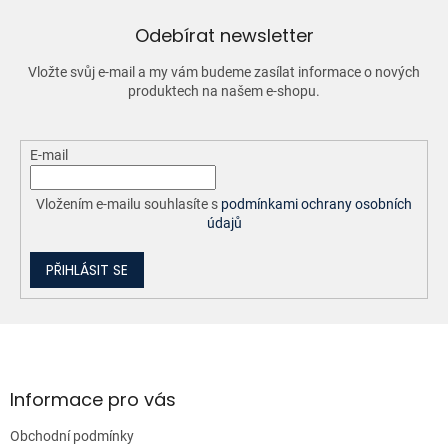
c
í
Odebírat newsletter
p
r
Vložte svůj e-mail a my vám budeme zasílat informace o nových
v
produktech na našem e-shopu.
k
y
v
ý
E-mail
p
i
Vložením e-mailu souhlasíte s
podmínkami ochrany osobních
s
údajů
u
PŘIHLÁSIT SE
Z
á
p
a
Informace pro vás
t
Obchodní podmínky
í