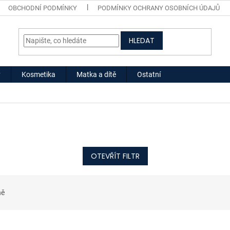
OBCHODNÍ PODMÍNKY
PODMÍNKY OCHRANY OSOBNÍCH ÚDAJŮ
HLEDAT
y
Kosmetika
Matka a dítě
Ostatní
OTEVŘÍT FILTR
ně