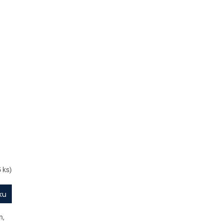
5 ks)
ku
n,