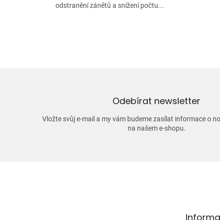
odstranění zánětů a snížení počtu...
Odebírat newsletter
Vložte svůj e-mail a my vám budeme zasílat informace o 
na našem e-shopu.
Z
á
p
a
t
Informa
í