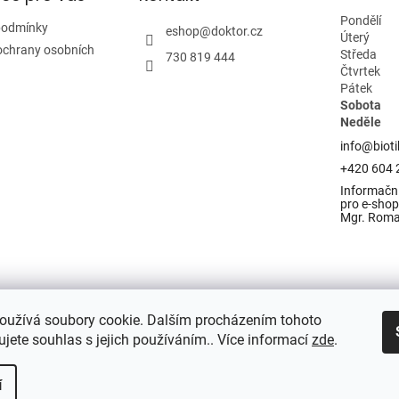
Pondělí
podmínky
eshop
@
doktor.cz
Úterý
ochrany osobních
Středa
730 819 444
Čtvrtek
Pátek
Sobota
Neděle
info@bioti
+420 604 
Informační
pro e-shop 
Mgr. Rom
oužívá soubory cookie. Dalším procházením tohoto
jete souhlas s jejich používáním.. Více informací
zde
.
í
razena.