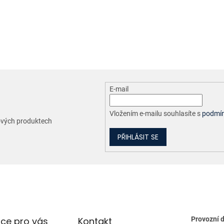
O
v
l
á
d
a
c
E-mail
í
p
r
Vložením e-mailu souhlasíte s
podmín
nových produktech
v
k
PŘIHLÁSIT SE
y
v
ý
p
i
s
u
ce pro vás
Kontakt
Provozní 