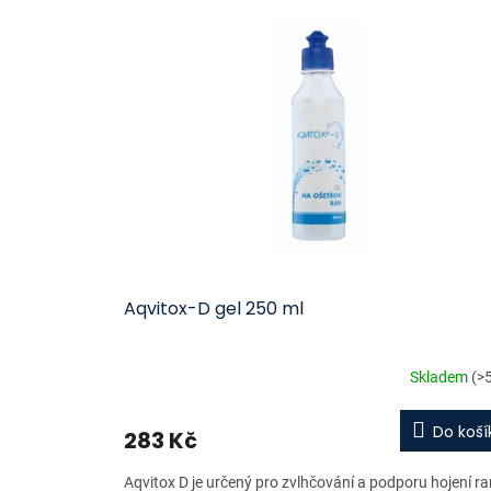
ý
í
p
p
i
r
s
o
p
d
r
u
o
k
d
t
u
ů
k
t
ů
Aqvitox-D gel 250 ml
Skladem
(>
Do koší
283 Kč
Aqvitox D je určený pro zvlhčování a podporu hojení ra