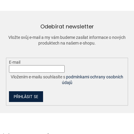
á
d
a
c
í
Odebírat newsletter
p
r
Vložte svůj e-mail a my vám budeme zasílat informace o nových
v
produktech na našem e-shopu.
k
y
v
ý
E-mail
p
i
Vložením e-mailu souhlasíte s
podmínkami ochrany osobních
s
údajů
u
PŘIHLÁSIT SE
Z
á
p