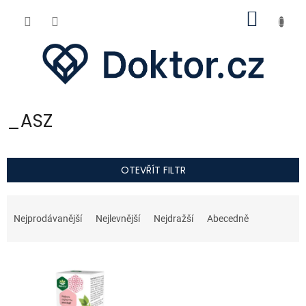
Přejít
NÁKUP
na
obsah
KOŠÍK
_ASZ
OTEVŘÍT FILTR
Ř
a
Nejprodávanější
Nejlevnější
Nejdražší
Abecedně
z
e
V
n
ý
í
p
p