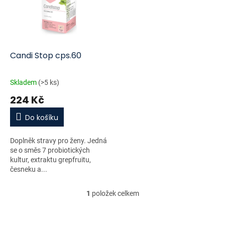
i
r
s
o
p
d
r
u
o
k
d
t
Candi Stop cps.60
u
ů
k
Skladem
(>5 ks)
t
224 Kč
ů
Do košíku
Doplněk stravy pro ženy. Jedná
se o směs 7 probiotických
kultur, extraktu grepfruitu,
česneku a...
1
položek celkem
O
v
l