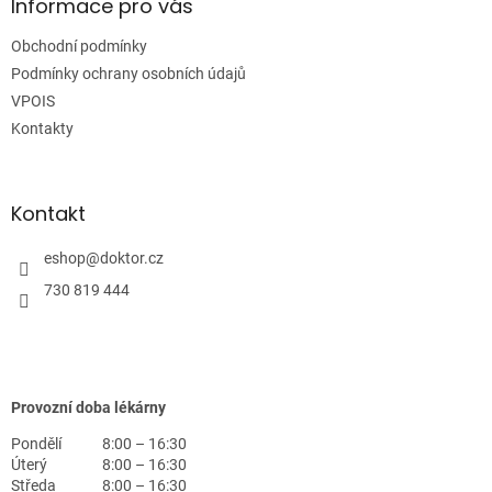
a
Informace pro vás
t
Obchodní podmínky
í
Podmínky ochrany osobních údajů
VPOIS
Kontakty
Kontakt
eshop
@
doktor.cz
730 819 444
Provozní doba lékárny
Pondělí
8:00 – 16:30
Úterý
8:00 – 16:30
Středa
8:00 – 16:30