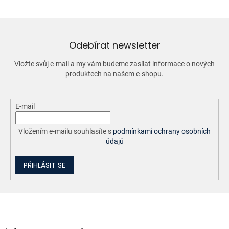
á
d
a
c
í
Odebírat newsletter
p
r
Vložte svůj e-mail a my vám budeme zasílat informace o nových
v
produktech na našem e-shopu.
k
y
v
ý
E-mail
p
i
Vložením e-mailu souhlasíte s
podmínkami ochrany osobních
s
údajů
u
PŘIHLÁSIT SE
Z
á
p