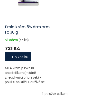
i
r
s
o
p
d
r
u
o
k
d
t
Emla krém 5% drm.crm.
u
ů
1 x 30 g
k
Skladem
(>5 ks)
t
721 Kč
ů
Do košíku
MLA krém je lokální
anestetikum (místně
znecitlivující přípravek) k
použití na kůži. Používá se...
1
položek celkem
O
v
l