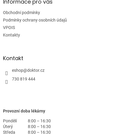
a
Informace pro vás
t
Obchodní podmínky
í
Podmínky ochrany osobních údajů
VPOIS
Kontakty
Kontakt
eshop
@
doktor.cz
730 819 444
Provozní doba lékárny
Pondělí
8:00 – 16:30
Úterý
8:00 – 16:30
Středa
8:00 – 16:30