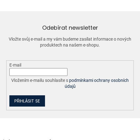
á
d
a
c
í
Odebírat newsletter
p
r
Vložte svůj e-mail a my vám budeme zasílat informace o nových
v
produktech na našem e-shopu.
k
y
v
ý
E-mail
p
i
Vložením e-mailu souhlasíte s
podmínkami ochrany osobních
s
údajů
u
PŘIHLÁSIT SE
Z
á
p