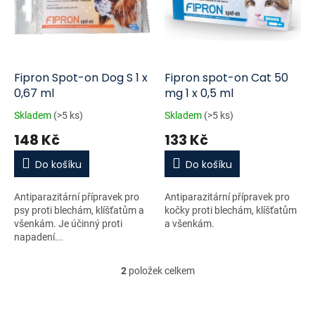
i
r
s
o
p
d
r
u
o
k
d
t
Fipron Spot-on Dog S 1 x
Fipron spot-on Cat 50
u
ů
0,67 ml
mg 1 x 0,5 ml
k
Skladem
(>5 ks)
Skladem
(>5 ks)
t
148 Kč
133 Kč
ů
Do košíku
Do košíku
Antiparazitární přípravek pro
Antiparazitární přípravek pro
psy proti blechám, klíšťatům a
kočky proti blechám, klíšťatům
všenkám. Je účinný proti
a všenkám.
napadení...
2
položek celkem
O
v
l