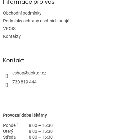
a
Informace pro vás
t
Obchodní podmínky
í
Podmínky ochrany osobních údajů
VPOIS
Kontakty
Kontakt
eshop
@
doktor.cz
730 819 444
Provozní doba lékárny
Pondělí
8:00 – 16:30
Úterý
8:00 – 16:30
Středa
8:00 – 16:30