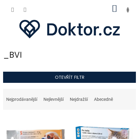
Přejít
NÁKUP
na
obsah
KOŠÍK
_BVI
OTEVŘÍT FILTR
Ř
a
Nejprodávanější
Nejlevnější
Nejdražší
Abecedně
z
e
V
n
ý
í
p
p