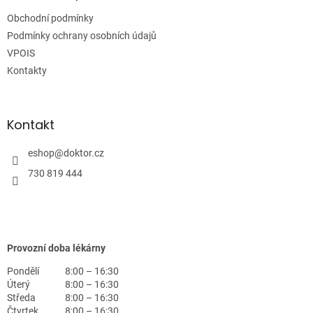
t
Obchodní podmínky
í
Podmínky ochrany osobních údajů
VPOIS
Kontakty
Kontakt
eshop
@
doktor.cz
730 819 444
Provozní doba lékárny
Pondělí
8:00 – 16:30
Úterý
8:00 – 16:30
Středa
8:00 – 16:30
Čtvrtek
8:00 – 16:30