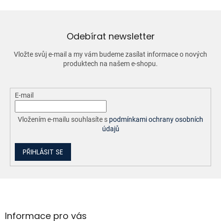
d
a
c
í
Odebírat newsletter
p
r
Vložte svůj e-mail a my vám budeme zasílat informace o nových
v
produktech na našem e-shopu.
k
y
v
ý
E-mail
p
i
Vložením e-mailu souhlasíte s
podmínkami ochrany osobních
s
údajů
u
PŘIHLÁSIT SE
Z
á
p
a
Informace pro vás