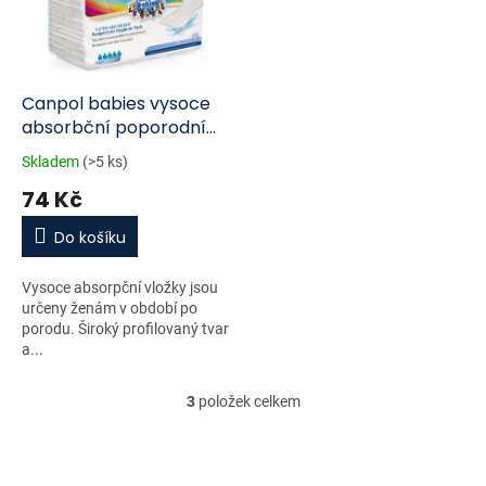
Canpol babies vysoce
absorbční poporodní
vložky 10 ks
Skladem
(>5 ks)
74 Kč
Do košíku
Vysoce absorpční vložky jsou
určeny ženám v období po
porodu. Široký profilovaný tvar
a...
3
položek celkem
O
v
l
á