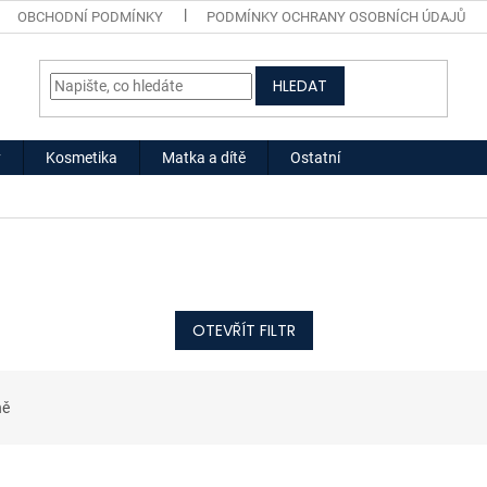
OBCHODNÍ PODMÍNKY
PODMÍNKY OCHRANY OSOBNÍCH ÚDAJŮ
HLEDAT
y
Kosmetika
Matka a dítě
Ostatní
OTEVŘÍT FILTR
ně