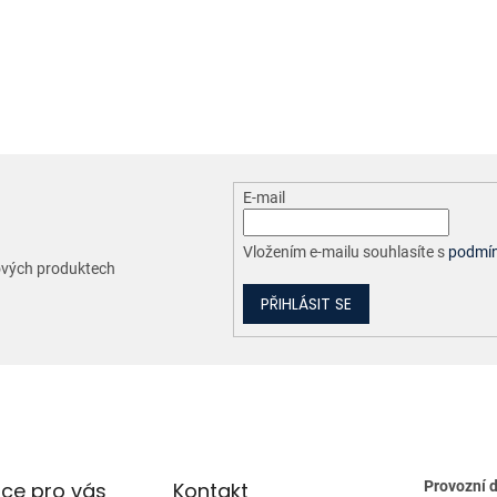
O
v
l
á
d
a
c
E-mail
í
p
r
Vložením e-mailu souhlasíte s
podmín
nových produktech
v
k
PŘIHLÁSIT SE
y
v
ý
p
i
s
u
ce pro vás
Kontakt
Provozní 