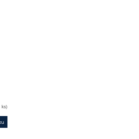
1 ks)
ku