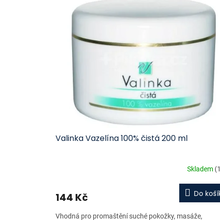
ý
í
p
p
i
r
s
o
p
d
r
u
o
k
d
t
u
ů
k
t
ů
Valinka Vazelína 100% čistá 200 ml
Skladem
(
Do koší
144 Kč
Vhodná pro promaštění suché pokožky, masáže,