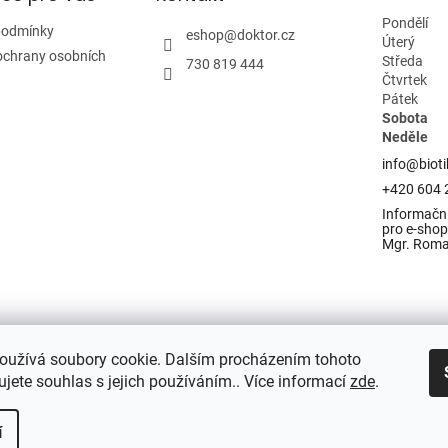
Pondělí
podmínky
eshop
@
doktor.cz
Úterý
ochrany osobních
Středa
730 819 444
Čtvrtek
Pátek
Sobota
Neděle
info@bioti
+420 604 
Informační
pro e-shop 
Mgr. Rom
oužívá soubory cookie. Dalším procházením tohoto
jete souhlas s jejich používáním.. Více informací
zde
.
í
razena.