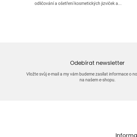
odličování a ošetření kosmetických jizviček a...
Odebírat newsletter
Vložte svůj e-mail a my vám budeme zasílat informace o 
na našem e-shopu.
Z
á
p
a
t
Informa
í