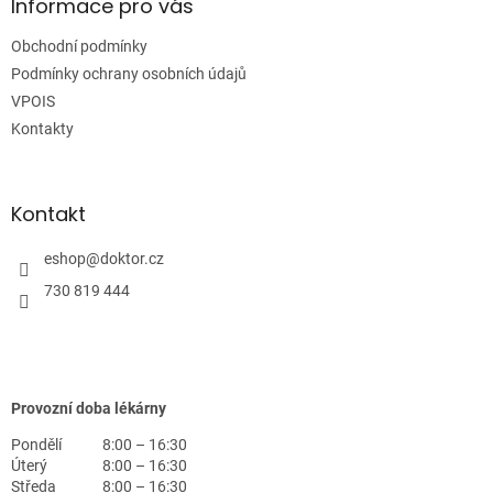
a
Informace pro vás
t
Obchodní podmínky
í
Podmínky ochrany osobních údajů
VPOIS
Kontakty
Kontakt
eshop
@
doktor.cz
730 819 444
Provozní doba lékárny
Pondělí
8:00 – 16:30
Úterý
8:00 – 16:30
Středa
8:00 – 16:30