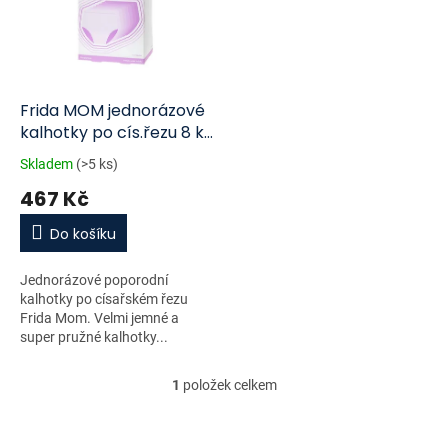
i
r
s
o
p
d
r
u
o
k
d
t
Frida MOM jednorázové
u
ů
kalhotky po cís.řezu 8 ks
k
uni
Skladem
(>5 ks)
t
467 Kč
ů
Do košíku
Jednorázové poporodní
kalhotky po císařském řezu
Frida Mom. Velmi jemné a
super pružné kalhotky...
1
položek celkem
O
v
l