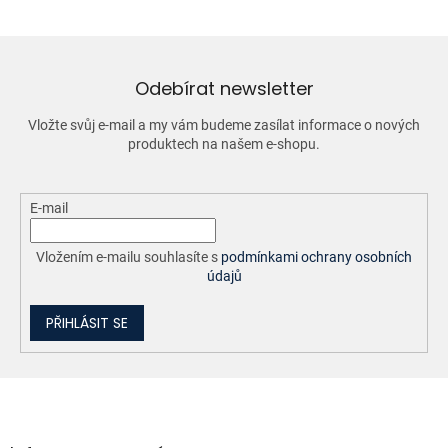
á
d
a
c
í
Odebírat newsletter
p
r
Vložte svůj e-mail a my vám budeme zasílat informace o nových
v
produktech na našem e-shopu.
k
y
v
ý
E-mail
p
i
Vložením e-mailu souhlasíte s
podmínkami ochrany osobních
s
údajů
u
PŘIHLÁSIT SE
Z
á
p