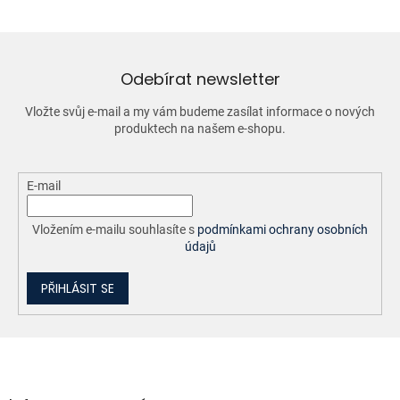
á
d
a
c
í
Odebírat newsletter
p
r
Vložte svůj e-mail a my vám budeme zasílat informace o nových
v
produktech na našem e-shopu.
k
y
v
ý
E-mail
p
i
Vložením e-mailu souhlasíte s
podmínkami ochrany osobních
s
údajů
u
PŘIHLÁSIT SE
Z
á
p