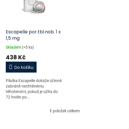
i
r
s
o
p
d
r
u
o
k
d
t
Escapelle por.tbl.nob. 1 x
u
ů
1,5 mg
k
Skladem
(>5 ks)
t
438 Kč
ů
Do košíku
Pilulka Escapelle dokáže účinně
zabránit nechtěnému
těhotenství, pokud je užita do
72 hodin po...
1
položek celkem
O
v
l