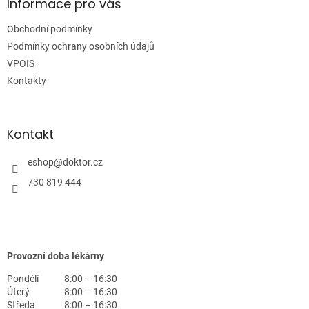
a
Informace pro vás
t
Obchodní podmínky
í
Podmínky ochrany osobních údajů
VPOIS
Kontakty
Kontakt
eshop
@
doktor.cz
730 819 444
Provozní doba lékárny
Pondělí
8:00 – 16:30
Úterý
8:00 – 16:30
Středa
8:00 – 16:30