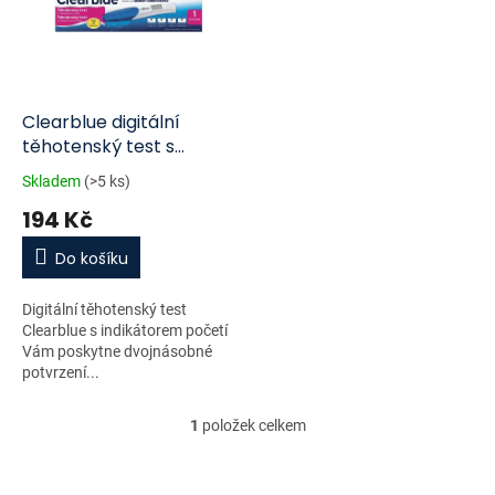
i
r
s
o
p
d
r
u
o
k
d
t
Clearblue digitální
u
ů
těhotenský test s
k
ukazatelem týdnů 1 ks
Skladem
(>5 ks)
t
194 Kč
ů
Do košíku
Digitální těhotenský test
Clearblue s indikátorem početí
Vám poskytne dvojnásobné
potvrzení...
1
položek celkem
O
v
l