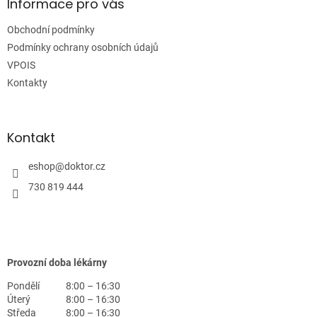
a
Informace pro vás
t
Obchodní podmínky
í
Podmínky ochrany osobních údajů
VPOIS
Kontakty
Kontakt
eshop
@
doktor.cz
730 819 444
Provozní doba lékárny
Pondělí
8:00 – 16:30
Úterý
8:00 – 16:30
Středa
8:00 – 16:30