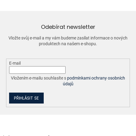
á
d
a
c
í
Odebírat newsletter
p
r
Vložte svůj e-mail a my vám budeme zasílat informace o nových
v
produktech na našem e-shopu.
k
y
v
ý
E-mail
p
i
Vložením e-mailu souhlasíte s
podmínkami ochrany osobních
s
údajů
u
PŘIHLÁSIT SE
Z
á
p