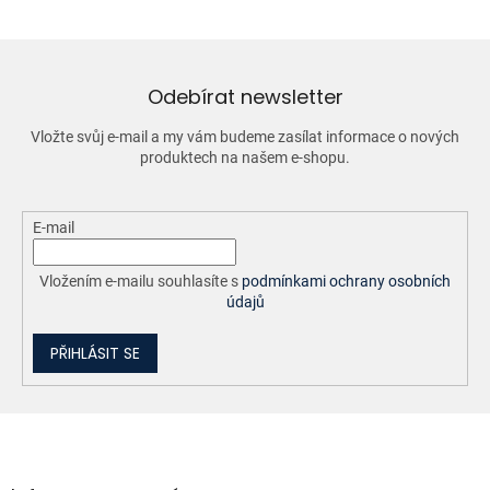
á
d
a
c
í
Odebírat newsletter
p
r
Vložte svůj e-mail a my vám budeme zasílat informace o nových
v
produktech na našem e-shopu.
k
y
v
ý
E-mail
p
i
Vložením e-mailu souhlasíte s
podmínkami ochrany osobních
s
údajů
u
PŘIHLÁSIT SE
Z
á
p