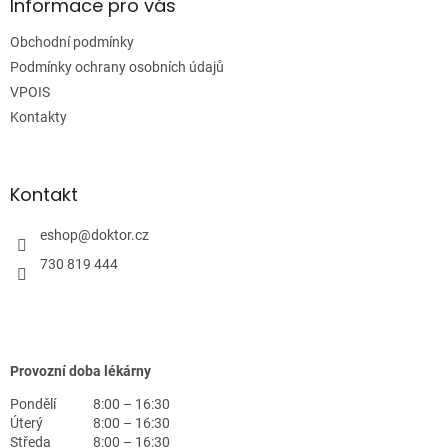
a
Informace pro vás
t
Obchodní podmínky
í
Podmínky ochrany osobních údajů
VPOIS
Kontakty
Kontakt
eshop
@
doktor.cz
730 819 444
Provozní doba lékárny
Pondělí
8:00 – 16:30
Úterý
8:00 – 16:30
Středa
8:00 – 16:30