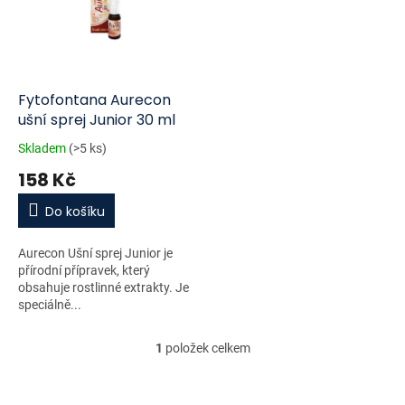
i
r
s
o
p
d
r
u
o
k
d
t
Fytofontana Aurecon
u
ů
ušní sprej Junior 30 ml
k
Skladem
(>5 ks)
t
158 Kč
ů
Do košíku
Aurecon Ušní sprej Junior je
přírodní přípravek, který
obsahuje rostlinné extrakty. Je
speciálně...
1
položek celkem
O
v
l