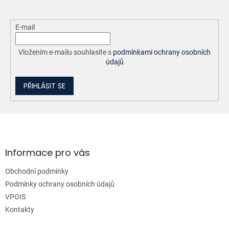
E-mail
Vložením e-mailu souhlasíte s
podmínkami ochrany osobních
údajů
PŘIHLÁSIT SE
Z
á
p
a
Informace pro vás
t
Obchodní podmínky
í
Podmínky ochrany osobních údajů
VPOIS
Kontakty