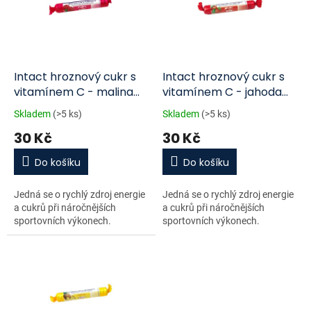
i
r
s
o
p
d
r
u
o
k
d
t
Intact hroznový cukr s
Intact hroznový cukr s
u
ů
vitamínem C - malina
vitamínem C - jahoda
k
40g
40g
Skladem
(>5 ks)
Skladem
(>5 ks)
t
30 Kč
30 Kč
ů
Do košíku
Do košíku
Jedná se o rychlý zdroj energie
Jedná se o rychlý zdroj energie
a cukrů při náročnějších
a cukrů při náročnějších
sportovních výkonech.
sportovních výkonech.