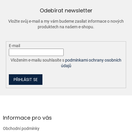
c
í
Odebírat newsletter
p
r
Vložte svůj e-mail a my vám budeme zasílat informace o nových
v
produktech na našem e-shopu.
k
y
v
ý
E-mail
p
i
Vložením e-mailu souhlasíte s
podmínkami ochrany osobních
s
údajů
u
PŘIHLÁSIT SE
Z
á
p
a
Informace pro vás
t
Obchodní podmínky
í