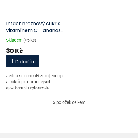
Intact hroznový cukr s
vitamínem C - ananas
40g
Skladem
(>5 ks)
30 Kč
Do košíku
Jedná se o rychlý zdroj energie
a cukrů při náročnějších
sportovních výkonech.
3
položek celkem
O
v
l
á
d
a