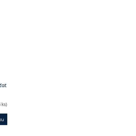
ťat
5 ks)
ku