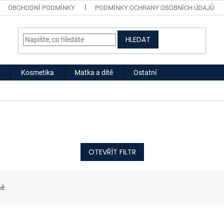
OBCHODNÍ PODMÍNKY
PODMÍNKY OCHRANY OSOBNÍCH ÚDAJŮ
HLEDAT
y
Kosmetika
Matka a dítě
Ostatní
OTEVŘÍT FILTR
ně