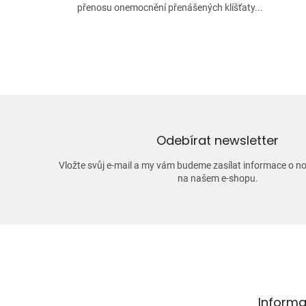
přenosu onemocnění přenášených klíšťaty...
Odebírat newsletter
Vložte svůj e-mail a my vám budeme zasílat informace o 
na našem e-shopu.
Z
á
p
a
t
Informa
í