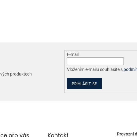
O
v
l
á
d
a
c
E-mail
í
p
r
Vložením e-mailu souhlasíte s
podmín
nových produktech
v
k
PŘIHLÁSIT SE
y
v
ý
p
i
s
u
ce pro vás
Kontakt
Provozní 