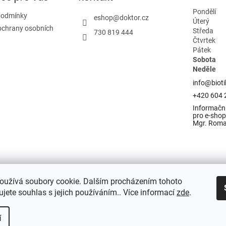
Pondělí
podmínky
eshop
@
doktor.cz
Úterý
ochrany osobních
Středa
730 819 444
Čtvrtek
Pátek
Sobota
Neděle
info@bioti
+420 604 
Informační
pro e-shop 
Mgr. Rom
oužívá soubory cookie. Dalším procházením tohoto
jete souhlas s jejich používáním.. Více informací
zde
.
í
razena.