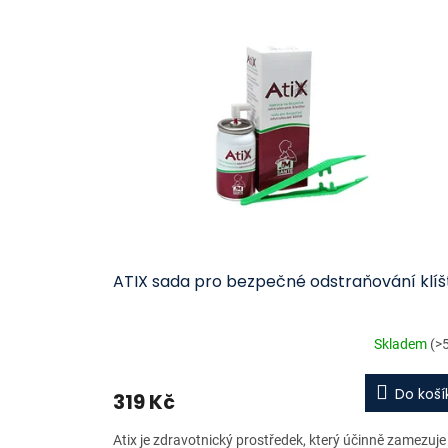
ý
í
p
p
i
r
s
o
p
d
r
u
o
k
d
t
u
ů
k
t
ů
ATIX sada pro bezpečné odstraňování klíš
Skladem
(>
Do koší
319 Kč
Atix je zdravotnický prostředek, který účinně zamezuje