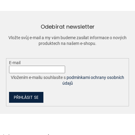
á
d
a
c
í
Odebírat newsletter
p
r
Vložte svůj e-mail a my vám budeme zasílat informace o nových
v
produktech na našem e-shopu.
k
y
v
ý
E-mail
p
i
Vložením e-mailu souhlasíte s
podmínkami ochrany osobních
s
údajů
u
PŘIHLÁSIT SE
Z
á
p