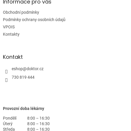
a
Informace pro vás
t
Obchodní podmínky
í
Podmínky ochrany osobních údajů
VPOIS
Kontakty
Kontakt
eshop
@
doktor.cz
730 819 444
Provozní doba lékárny
Pondělí
8:00 – 16:30
Úterý
8:00 – 16:30
Středa
8:00 – 16:30