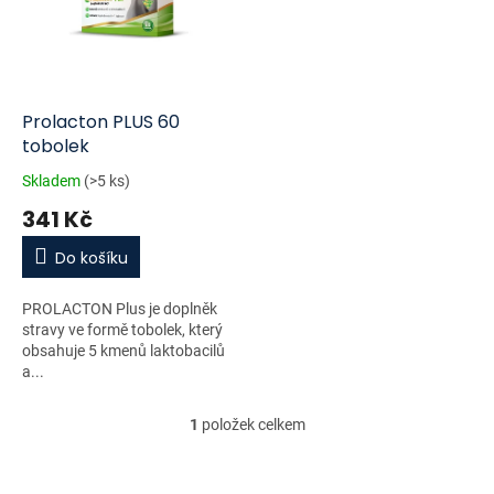
i
r
s
o
p
d
r
u
o
k
d
t
Prolacton PLUS 60
u
ů
tobolek
k
Skladem
(>5 ks)
t
341 Kč
ů
Do košíku
PROLACTON Plus je doplněk
stravy ve formě tobolek, který
obsahuje 5 kmenů laktobacilů
a...
1
položek celkem
O
v
l