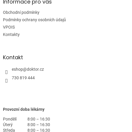
a
Informace pro vás
t
Obchodní podmínky
í
Podmínky ochrany osobních údajů
VPOIS
Kontakty
Kontakt
eshop
@
doktor.cz
730 819 444
Provozní doba lékárny
Pondělí
8:00 – 16:30
Úterý
8:00 – 16:30
Středa
8:00 – 16:30