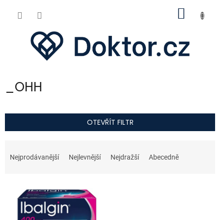
Přejít
NÁKUP
na
obsah
KOŠÍK
_OHH
OTEVŘÍT FILTR
Ř
a
Nejprodávanější
Nejlevnější
Nejdražší
Abecedně
z
e
V
n
ý
í
p
p