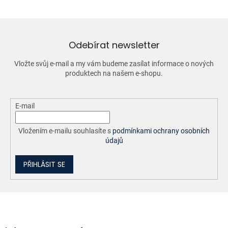
á
d
a
c
í
Odebírat newsletter
p
r
Vložte svůj e-mail a my vám budeme zasílat informace o nových
v
produktech na našem e-shopu.
k
y
v
ý
E-mail
p
i
Vložením e-mailu souhlasíte s
podmínkami ochrany osobních
s
údajů
u
PŘIHLÁSIT SE
Z
á
p