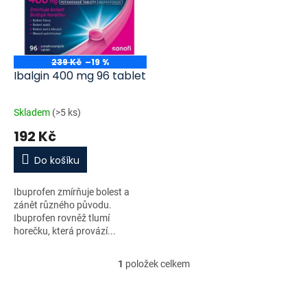
i
r
s
o
p
d
r
u
o
k
239 Kč
–19 %
d
t
Ibalgin 400 mg 96 tablet
u
ů
k
Skladem
(>5 ks)
t
192 Kč
ů
Do košíku
Ibuprofen zmírňuje bolest a
zánět různého původu.
Ibuprofen rovněž tlumí
horečku, která provází...
1
položek celkem
O
v
l