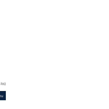
5 ks)
ku