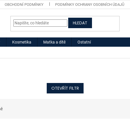
OBCHODNÍ PODMÍNKY
PODMÍNKY OCHRANY OSOBNÍCH ÚDAJŮ
HLEDAT
y
Kosmetika
Matka a dítě
Ostatní
OTEVŘÍT FILTR
ně