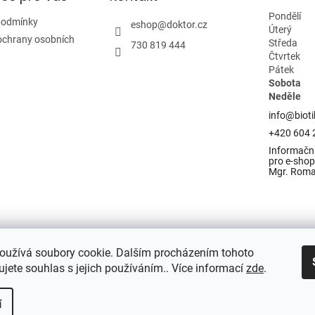
Pondělí
podmínky
eshop
@
doktor.cz
Úterý
ochrany osobních
Středa
730 819 444
Čtvrtek
Pátek
Sobota
Neděle
info@bioti
+420 604 
Informační
pro e-shop 
Mgr. Rom
oužívá soubory cookie. Dalším procházením tohoto
jete souhlas s jejich používáním.. Více informací
zde
.
í
razena.