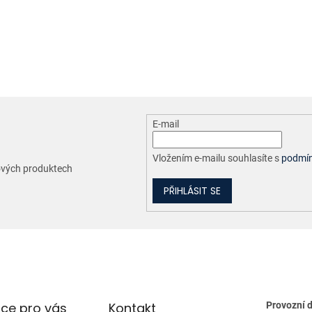
O
v
l
á
d
a
c
E-mail
í
p
r
Vložením e-mailu souhlasíte s
podmín
nových produktech
v
k
PŘIHLÁSIT SE
y
v
ý
p
i
s
u
ce pro vás
Kontakt
Provozní 