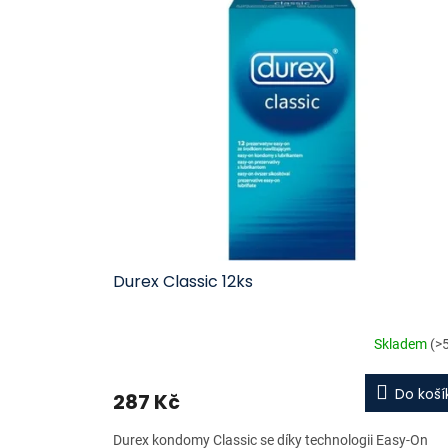
ý
í
p
p
i
r
s
o
p
d
r
u
o
k
d
t
u
ů
k
t
ů
Durex Classic 12ks
Skladem
(>
Do koší
287 Kč
Durex kondomy Classic se díky technologii Easy-On