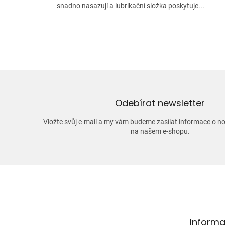
snadno nasazují a lubrikační složka poskytuje...
Odebírat newsletter
Vložte svůj e-mail a my vám budeme zasílat informace o 
na našem e-shopu.
Z
á
p
a
t
Informa
í