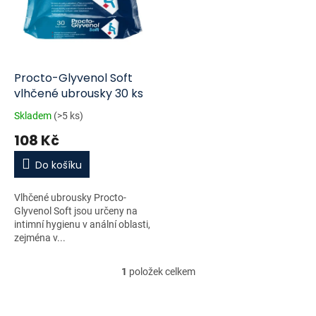
i
r
s
o
p
d
r
u
o
k
d
t
Procto-Glyvenol Soft
u
ů
vlhčené ubrousky 30 ks
k
Skladem
(>5 ks)
t
108 Kč
ů
Do košíku
Vlhčené ubrousky Procto-
Glyvenol Soft jsou určeny na
intimní hygienu v anální oblasti,
zejména v...
1
položek celkem
O
v
l