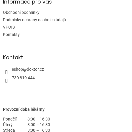
a
Informace pro vás
t
Obchodní podmínky
í
Podmínky ochrany osobních údajů
VPOIS
Kontakty
Kontakt
eshop
@
doktor.cz
730 819 444
Provozní doba lékárny
Pondělí
8:00 – 16:30
Úterý
8:00 – 16:30
Středa
8:00 – 16:30