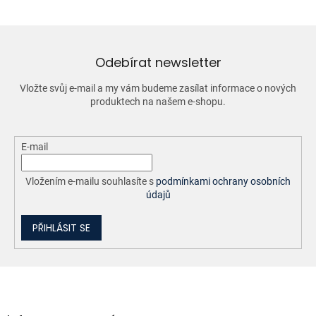
á
d
a
c
í
Odebírat newsletter
p
r
Vložte svůj e-mail a my vám budeme zasílat informace o nových
v
produktech na našem e-shopu.
k
y
v
ý
E-mail
p
i
Vložením e-mailu souhlasíte s
podmínkami ochrany osobních
s
údajů
u
PŘIHLÁSIT SE
Z
á
p