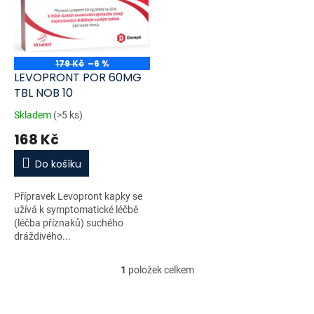
i
r
s
o
p
d
r
u
o
k
179 Kč
–6 %
d
t
LEVOPRONT POR 60MG
u
ů
TBL NOB 10
k
Skladem
(>5 ks)
t
168 Kč
ů
Do košíku
Přípravek Levopront kapky se
užívá k symptomatické léčbě
(léčba příznaků) suchého
dráždivého...
1
položek celkem
O
v
l