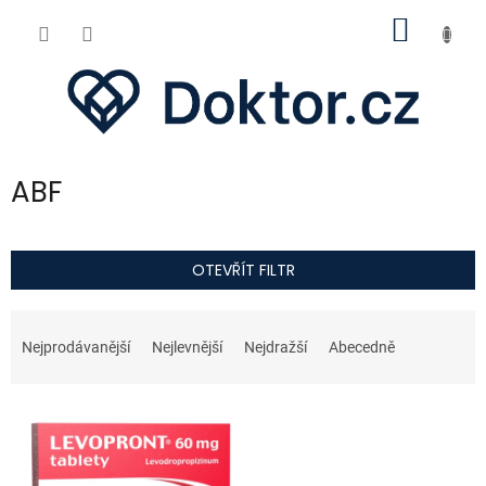
Přejít
NÁKUP
na
obsah
KOŠÍK
ABF
OTEVŘÍT FILTR
Ř
a
Nejprodávanější
Nejlevnější
Nejdražší
Abecedně
z
e
V
n
ý
í
p
p