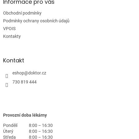
a
Informace pro vás
t
Obchodní podmínky
í
Podmínky ochrany osobních údajů
VPOIS
Kontakty
Kontakt
eshop
@
doktor.cz
730 819 444
Provozní doba lékárny
Pondělí
8:00 – 16:30
Úterý
8:00 – 16:30
Středa
8:00 – 16:30