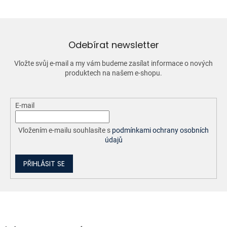
á
d
a
c
í
Odebírat newsletter
p
r
Vložte svůj e-mail a my vám budeme zasílat informace o nových
v
produktech na našem e-shopu.
k
y
v
ý
E-mail
p
i
Vložením e-mailu souhlasíte s
podmínkami ochrany osobních
s
údajů
u
PŘIHLÁSIT SE
Z
á
p