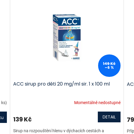
149 Kč
–6 %
ACC sirup pro děti 20 mg/ml sir. 1 x 100 ml
AC
 ks)
Momentálně nedostupné
DETAIL
ku
139 Kč
79
Sirup na rozpouštění hlenu v dýchacích cestách a
Pří