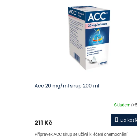
ý
í
p
p
i
r
s
o
p
d
r
u
o
k
d
t
u
ů
k
t
ů
Acc 20 mg/ml sirup 200 ml
Skladem
(>5
Do koší
211 Kč
Přípravek ACC sirup se užívá k léčení onemocnění