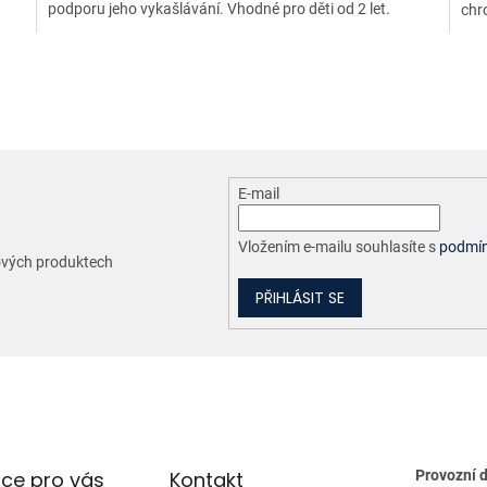
podporu jeho vykašlávání. Vhodné pro děti od 2 let.
chr
O
v
l
á
d
a
c
E-mail
í
p
r
Vložením e-mailu souhlasíte s
podmín
nových produktech
v
k
PŘIHLÁSIT SE
y
v
ý
p
i
s
u
ce pro vás
Kontakt
Provozní 