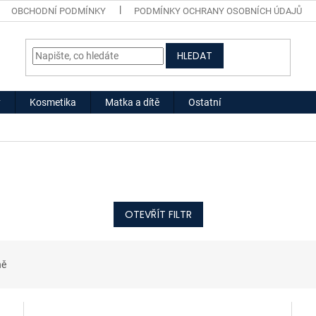
OBCHODNÍ PODMÍNKY
PODMÍNKY OCHRANY OSOBNÍCH ÚDAJŮ
HLEDAT
y
Kosmetika
Matka a dítě
Ostatní
OTEVŘÍT FILTR
ně