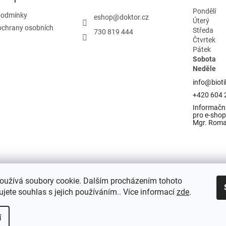
Pondělí
podmínky
eshop
@
doktor.cz
Úterý
ochrany osobních
Středa
730 819 444
Čtvrtek
Pátek
Sobota
Neděle
info@bioti
+420 604 
Informační
pro e-shop 
Mgr. Rom
oužívá soubory cookie. Dalším procházením tohoto
jete souhlas s jejich používáním.. Více informací
zde
.
í
razena.