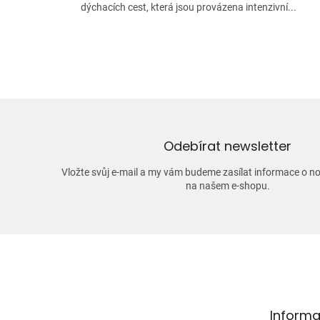
dýchacích cest, která jsou provázena intenzivní...
Odebírat newsletter
Vložte svůj e-mail a my vám budeme zasílat informace o 
na našem e-shopu.
Z
á
p
a
t
Informa
í