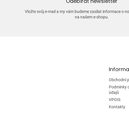
Odebírat newsletter
Vložte svůj e-mail a my vám budeme zasílat informace o 
na našem e-shopu.
Z
á
p
a
t
Informa
í
Obchodní 
Podmínky 
údajů
VPOIS
Kontakty