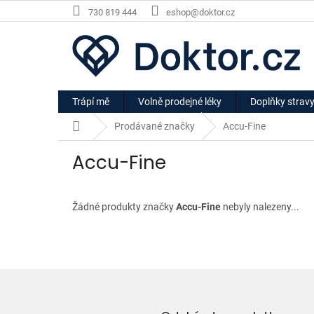
Přejít
730 819 444
eshop@doktor.cz
na
obsah
Trápí mě
Volně prodejné léky
Doplňky strav
Domů
Prodávané značky
Accu-Fine
Accu-Fine
Žádné produkty značky
Accu-Fine
nebyly nalezeny...