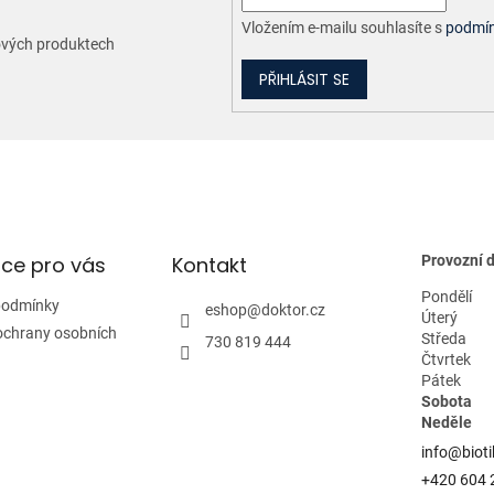
Vložením e-mailu souhlasíte s
podmín
nových produktech
PŘIHLÁSIT SE
ce pro vás
Kontakt
Provozní 
Pondělí
podmínky
eshop
@
doktor.cz
Úterý
ochrany osobních
Středa
730 819 444
Čtvrtek
Pátek
Sobota
Neděle
info@bioti
+420 604 