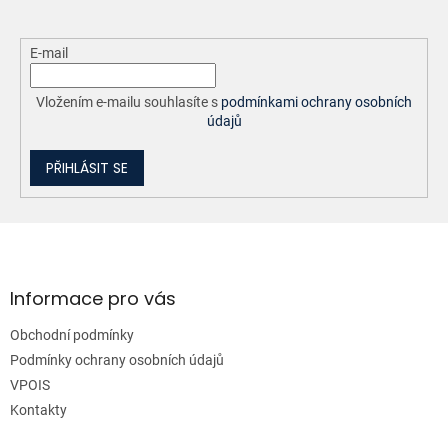
E-mail
Vložením e-mailu souhlasíte s
podmínkami ochrany osobních
údajů
PŘIHLÁSIT SE
Z
á
p
a
Informace pro vás
t
Obchodní podmínky
í
Podmínky ochrany osobních údajů
VPOIS
Kontakty