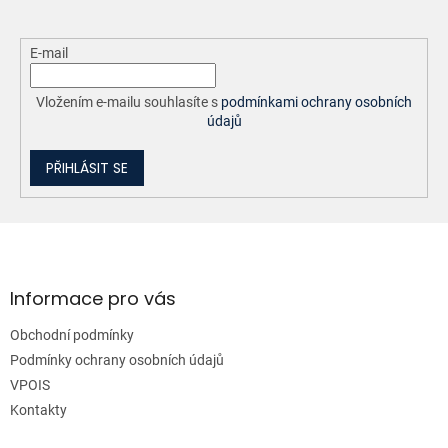
E-mail
Vložením e-mailu souhlasíte s
podmínkami ochrany osobních
údajů
PŘIHLÁSIT SE
Z
á
p
a
Informace pro vás
t
Obchodní podmínky
í
Podmínky ochrany osobních údajů
VPOIS
Kontakty