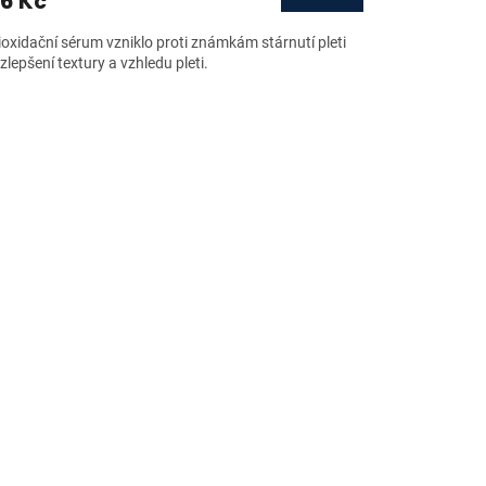
6 Kč
ioxidační sérum vzniklo proti známkám stárnutí pleti
zlepšení textury a vzhledu pleti.