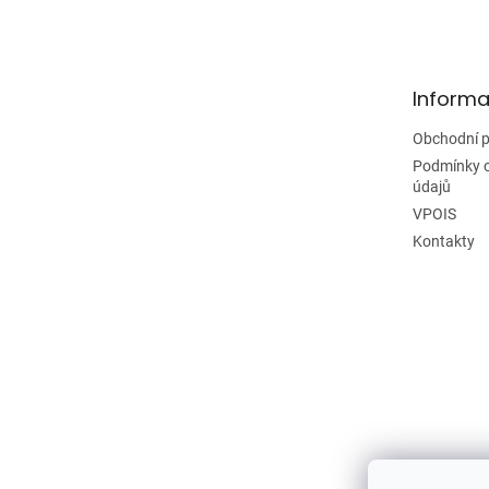
á
p
a
t
Informa
í
Obchodní 
Podmínky 
údajů
VPOIS
Kontakty