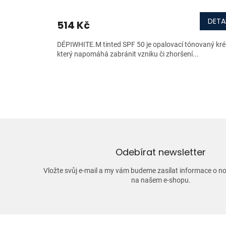
DETA
514 Kč
DÉPIWHITE.M tinted SPF 50 je opalovací tónovaný kr
který napomáhá zabránit vzniku či zhoršení...
Odebírat newsletter
Vložte svůj e-mail a my vám budeme zasílat informace o 
na našem e-shopu.
Z