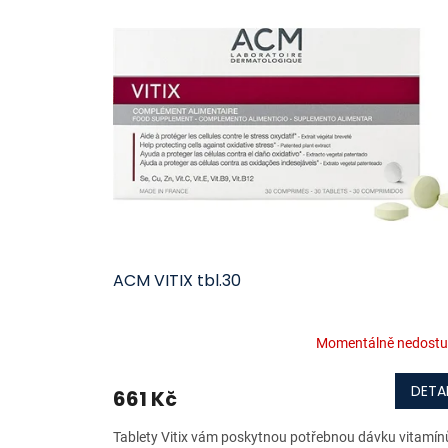
ý
í
p
p
i
r
s
o
p
d
r
u
o
k
d
t
u
ů
k
t
ů
ACM VITIX tbl.30
Momentálně nedost
DETAI
661 Kč
Tablety Vitix vám poskytnou potřebnou dávku vitamín