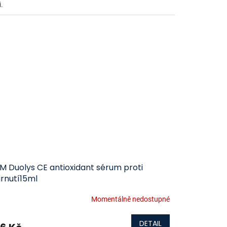
i.
M Duolys CE antioxidant sérum proti
árnutí15ml
Momentálně nedostupné
DETAIL