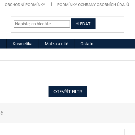
OBCHODNÍ PODMÍNKY
PODMÍNKY OCHRANY OSOBNÍCH ÚDAJŮ
HLEDAT
y
Kosmetika
Matka a dítě
Ostatní
OTEVŘÍT FILTR
ně