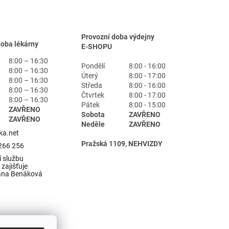
Provozní doba výdejny
doba lékárny
E-SHOPU
8:00 – 16:30
Pondělí
8:00 - 16:00
8:00 – 16:30
Úterý
8:00 - 17:00
8:00 – 16:30
Středa
8:00 - 16:00
8:00 – 16:30
Čtvrtek
8:00 - 17:00
8:00 – 16:30
Pátek
8:00 - 15:00
ZAVŘENO
Sobota
ZAVŘENO
ZAVŘENO
Neděle
ZAVŘENO
ka.net
Pražská 1109, NEHVIZDY
266 256
 službu
zajišťuje
ana Benáková