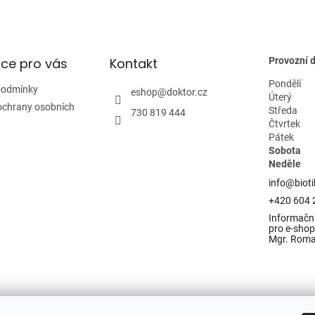
i
s
u
ce pro vás
Kontakt
Provozní 
Pondělí
podmínky
eshop
@
doktor.cz
Úterý
ochrany osobních
Středa
730 819 444
Čtvrtek
Pátek
Sobota
Neděle
info@bioti
+420 604 
Informační
pro e-shop 
Mgr. Rom