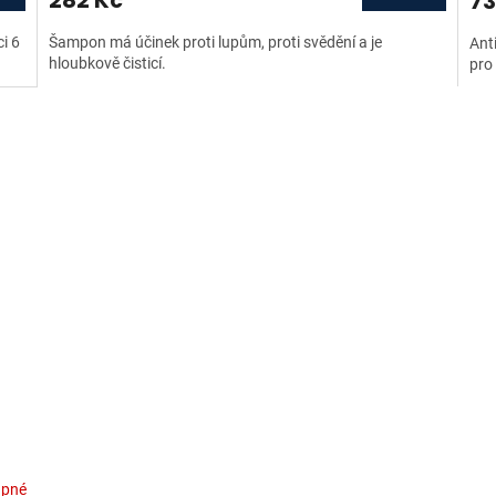
73
i 6
Šampon má účinek proti lupům, proti svědění a je
Ant
hloubkově čisticí.
pro 
upné