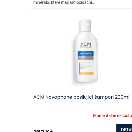
minerálu, které mají antioxidační...
ACM Novophane posilující šampon 200ml
Momentálně nedost
DETAI
282 Kč