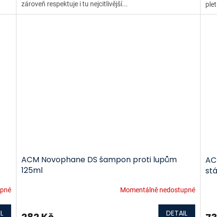
zároveň respektuje i tu nejcitlivější...
plet
ACM Novophane DS šampon proti lupům
AC
125ml
st
upné
Momentálně nedostupné
L
DETAIL
282 Kč