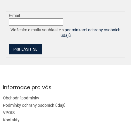
E-mail
Vložením e-mailu souhlasíte s
podmínkami ochrany osobních
údajů
PŘIHLÁSIT SE
Z
á
p
a
Informace pro vás
t
Obchodní podmínky
í
Podmínky ochrany osobních údajů
VPOIS
Kontakty