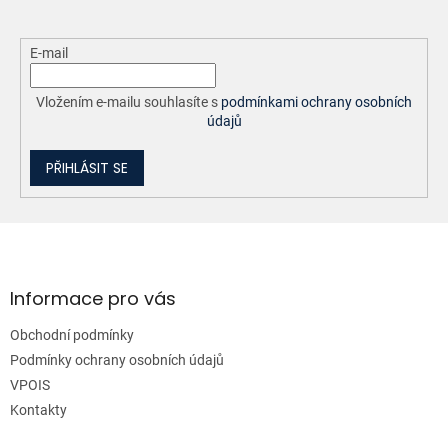
E-mail
Vložením e-mailu souhlasíte s
podmínkami ochrany osobních
údajů
PŘIHLÁSIT SE
Z
á
p
a
Informace pro vás
t
Obchodní podmínky
í
Podmínky ochrany osobních údajů
VPOIS
Kontakty